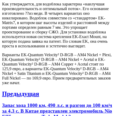
Как утверждается, для водоблока характерна «наилучшая
производительность и оптимальный поток». Его основание
изготовлено ??из меди. В четырех вариантах оно
никелировано. Водоблок совместим со «стандартом» EK-
Matrix7, в котором шаг высоты изделий и расстояний между
портами определен равным 7 мм. Это упрощает
проектирование и сборку СЖО. Для установки водоблока
используется новая система крепления EK-Exact Mount, на
которую подана заявка на патент. По словам EK, она очень
проста в использовании и эстетично выглядит.
Варианты EK-Quantum Velocity² D-RGB – AM4 Nickel + Plexi,
EK-Quantum Velocity² D-RGB – AM4 Nickel + Acetal и EK-
Quantum Velocity² D-RGB – AM4 Copper + Acetal стоят по
125,9 евро, а варианты EK-Quantum Velocity² D-RGB – AM4
Nickel + Satin Titanium и EK-Quantum Velocity² D-RGB – AM4
Full Nickel — по 169,9 евро. Прием предварительных заказов
уже начат.
Навигация
Предыдущая
по
Previous
Запас хода 1000 км, 490 л.с. и разгон до 100 км/ч
записям
post:
за 4,3 с. В Китае представлен электромобиль Nio