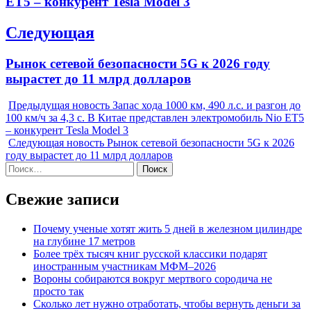
ET5 – конкурент Tesla Model 3
Следующая
Next
Рынок сетевой безопасности 5G к 2026 году
post:
вырастет до 11 млрд долларов
Предыдущая новость
Запас хода 1000 км, 490 л.с. и разгон до
100 км/ч за 4,3 с. В Китае представлен электромобиль Nio ET5
– конкурент Tesla Model 3
Следующая новость
Рынок сетевой безопасности 5G к 2026
году вырастет до 11 млрд долларов
Найти:
Свежие записи
Почему ученые хотят жить 5 дней в железном цилиндре
на глубине 17 метров
Более трёх тысяч книг русской классики подарят
иностранным участникам МФМ–2026
Вороны собираются вокруг мертвого сородича не
просто так
Сколько лет нужно отработать, чтобы вернуть деньги за