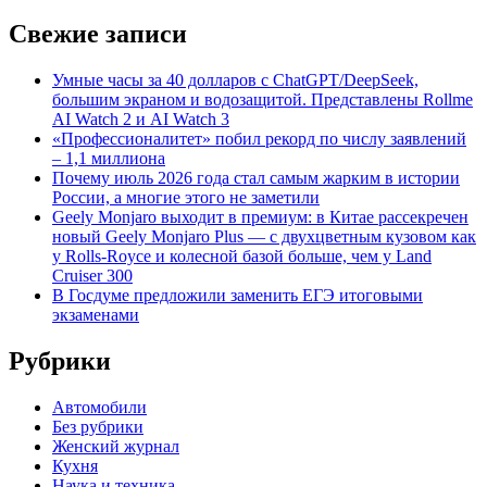
Свежие записи
Умные часы за 40 долларов с ChatGPT/DeepSeek,
большим экраном и водозащитой. Представлены Rollme
AI Watch 2 и AI Watch 3
«Профессионалитет» побил рекорд по числу заявлений
– 1,1 миллиона
Почему июль 2026 года стал самым жарким в истории
России, а многие этого не заметили
Geely Monjaro выходит в премиум: в Китае рассекречен
новый Geely Monjaro Plus — с двухцветным кузовом как
у Rolls-Royce и колесной базой больше, чем у Land
Cruiser 300
В Госдуме предложили заменить ЕГЭ итоговыми
экзаменами
Рубрики
Автомобили
Без рубрики
Женский журнал
Кухня
Наука и техника