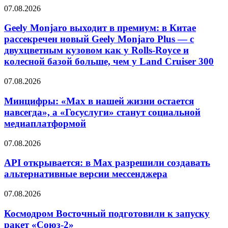
07.08.2026
Geely Monjaro выходит в премиум: в Китае
рассекречен новый Geely Monjaro Plus — с
двухцветным кузовом как у Rolls-Royce и
колесной базой больше, чем у Land Cruiser 300
07.08.2026
Минцифры: «Max в нашей жизни остается
навсегда», а «Госуслуги» станут социальной
медиаплатформой
07.08.2026
API открывается: в Max разрешили создавать
альтернативные версии мессенджера
07.08.2026
Космодром Восточный подготовили к запуску
ракет «Союз-2»