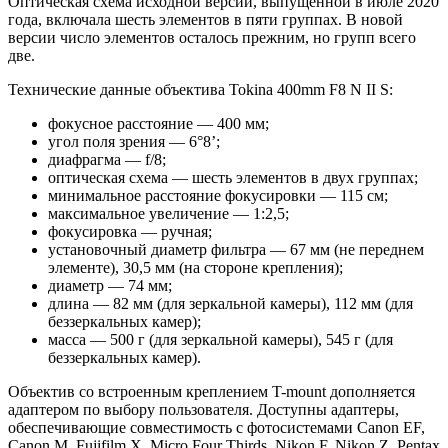
Оптическая схема исходной версии, выпущенной в июле 2020
года, включала шесть элементов в пяти группах. В новой
версии число элементов осталось прежним, но групп всего
две.
Технические данные объектива Tokina 400mm F8 N II S:
фокусное расстояние — 400 мм;
угол поля зрения — 6°8’;
диафрагма — f/8;
оптическая схема — шесть элементов в двух группах;
минимальное расстояние фокусировки — 115 см;
максимальное увеличение — 1:2,5;
фокусировка — ручная;
установочный диаметр фильтра — 67 мм (не переднем
элементе), 30,5 мм (на стороне крепления);
диаметр — 74 мм;
длина — 82 мм (для зеркальной камеры), 112 мм (для
беззеркальных камер);
масса — 500 г (для зеркальной камеры), 545 г (для
беззеркальных камер).
Объектив со встроенным креплением T-mount дополняется
адаптером по выбору пользователя. Доступны адаптеры,
обеспечивающие совместимость с фотосистемами Canon EF,
Canon M, Fujifilm X, Micro Four Thirds, Nikon F, Nikon Z, Pentax