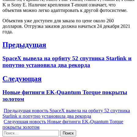
K и Sony E. Наличие крепления T-mount означает, что
объектив можно легко адаптировать к другой фотосистеме.
Объектив уже доступен для заказа по цене около 260
долларов. Отгрузка заказов должна начаться 24 декабря 2021
года.
Навигация
Предыдущая
по
Previous
SpaceX вывела на орбиту 52 спутника Starlink и
записям
post:
попутно установила два рекорда
Следующая
Next
Новые фитинги EK-Quantum Torque покрыты
post:
золотом
Предыдущая новость
SpaceX вывела на орбиту 52 спутника
Starlink и попутно установила два рекорда
Следующая новость
Новые фитинги EK-Quantum Torque
покрыты золотом
Найти: