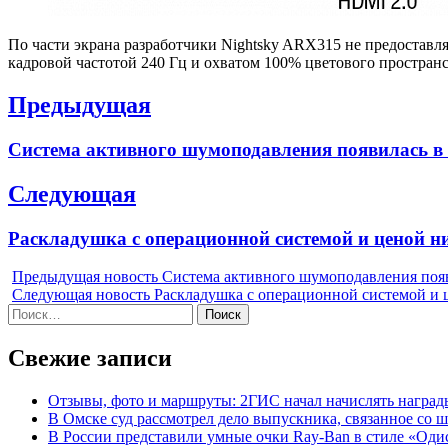
По части экрана разработчики Nightsky ARX315 не предоставля
кадровой частотой 240 Гц и охватом 100% цветового простра
Навигация
Предыдущая
по
Previous
Система активного шумоподавления появилась в T
записям
post:
Следующая
Next
Раскладушка с операционной системой и ценой н
post:
Предыдущая новость
Система активного шумоподавления появи
Следующая новость
Раскладушка с операционной системой и 
Найти:
Свежие записи
Отзывы, фото и маршруты: 2ГИС начал начислять награды
В Омске суд рассмотрел дело выпускника, связанное со 
В России представили умные очки Ray-Ban в стиле «Оди