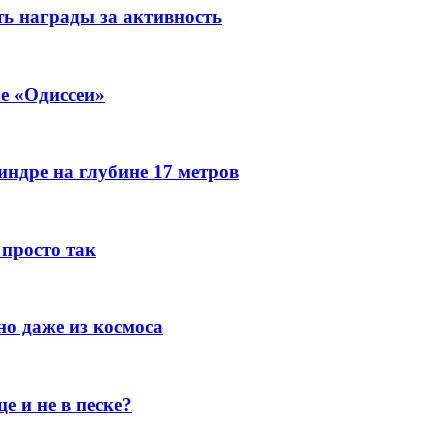
ь награды за активность
е «Одиссеи»
индре на глубине 17 метров
 просто так
но даже из космоса
е и не в песке?