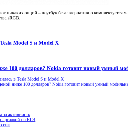
ют никаких опций – ноутбук безальтернативно комплектуется ма
нства sRGB.
esla Model S и Model X
иже 100 долларов? Nokia готовит новый умный м
лась в Tesla Model S и Model X
ценой ниже 100 долларов? Nokia готовит новый умный мобильн
 за активность
шпаргалкой на ЕГЭ
ссеи»