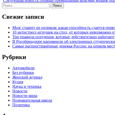
Следующая новость
Первый премиальный флагман Realme пора
Найти:
Свежие записи
Мозг стареет не целиком: какая способность сдается перв
10 антистресс-игрушек на стол, от которых невозможно о
Три правила похудения, которые действительно работают
В Рособрнадзоре напомнили об электронных студенчески
Самые распространённые деревья России: на первом месте
Рубрики
Автомобили
Без рубрики
Женский журнал
Кухня
Наука и техника
Новости
Новости мира
Познавательная школа
Политика