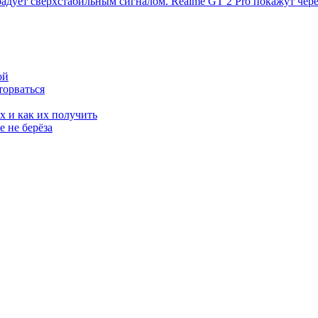
дует сверхстабильным сигналом. Realme GT 2 Pro покажут чере
ой
торваться
х и как их получить
 не берёза