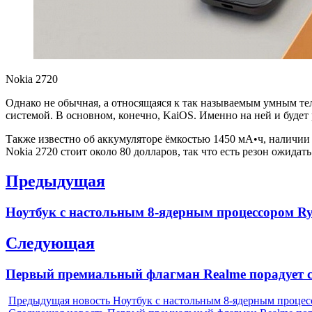
Nokia 2720
Однако не обычная, а относящаяся к так называемым умным т
системой. В основном, конечно, KaiOS. Именно на ней и будет
Также известно об аккумуляторе ёмкостью 1450 мА•ч, наличии 
Nokia 2720 стоит около 80 долларов, так что есть резон ожида
Навигация
Предыдущая
по
Previous
Ноутбук с настольным 8-ядерным процессором Ry
записям
post:
Следующая
Next
Первый премиальный флагман Realme порадует св
post:
Предыдущая новость
Ноутбук с настольным 8-ядерным процес