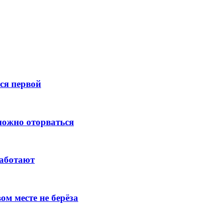
тся первой
зможно оторваться
работают
ом месте не берёза