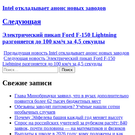
по
Previous
Intel откладывает анонс новых заводов
записям
post:
Следующая
Next
Электрический пикап Ford F-150 Lightning
post:
разгоняется до 100 км/ч за 4,5 секунды
Предыдущая новость
Intel откладывает анонс новых заводов
Следующая новость
Электрический пикап Ford F-150
Lightning разгоняется до 100 км/ч за 4,5 секунды
Найти:
Свежие записи
Глава Минобрнауки заявил, что в вузах дополнительно
появится более 62 тысяч бюджетных мест
Обезьяны заводят питомцев? Учёные нашли сотни
необычных случаев
Почему Эйфелева башня каждый год меняет высоту
Спрос на российских учителей за рубежом растёт: 840
заявок, почти половина — на математиков и физиков
Выплаты к школе в 2026 году: кому положены и как