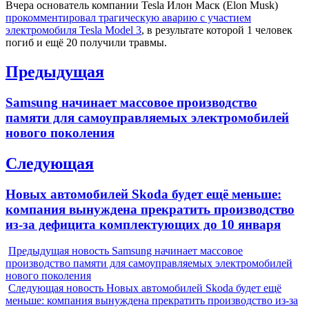
Вчера основатель компании Tesla Илон Маск (Elon Musk)
прокомментировал трагическую аварию с участием
электромобиля Tesla Model 3
, в результате которой 1 человек
погиб и ещё 20 получили травмы.
Навигация
Предыдущая
по
Previous
Samsung начинает массовое производство
записям
post:
памяти для самоуправляемых электромобилей
нового поколения
Следующая
Next
Новых автомобилей Skoda будет ещё меньше:
post:
компания вынуждена прекратить производство
из-за дефицита комплектующих до 10 января
Предыдущая новость
Samsung начинает массовое
производство памяти для самоуправляемых электромобилей
нового поколения
Следующая новость
Новых автомобилей Skoda будет ещё
меньше: компания вынуждена прекратить производство из-за