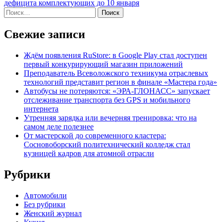
дефицита комплектующих до 10 января
Найти:
Свежие записи
Ждём появления RuStore: в Google Play стал доступен
первый конкурирующий магазин приложений
Преподаватель Всеволожского техникума отраслевых
технологий представит регион в финале «Мастера года»
Автобусы не потеряются: «ЭРА-ГЛОНАСС» запускает
отслеживание транспорта без GPS и мобильного
интернета
Утренняя зарядка или вечерняя тренировка: что на
самом деле полезнее
От мастерской до современного кластера:
Сосновоборский политехнический колледж стал
кузницей кадров для атомной отрасли
Рубрики
Автомобили
Без рубрики
Женский журнал