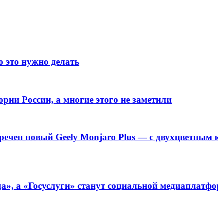
о это нужно делать
рии России, а многие этого не заметили
речен новый Geely Monjaro Plus — с двухцветным к
а», а «Госуслуги» станут социальной медиаплатф