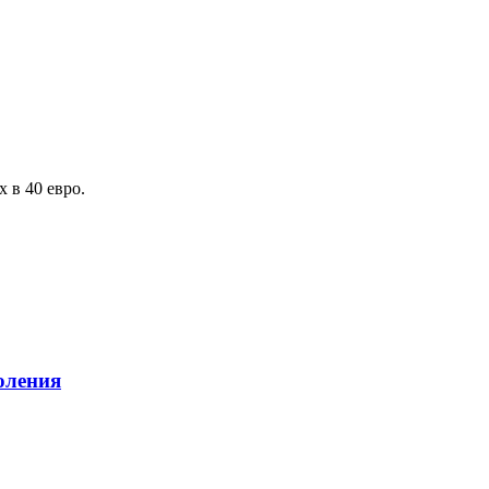
 в 40 евро.
оления