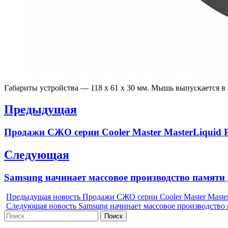
Габариты устройства — 118 x 61 x 30 мм. Мышь выпускается в 
Навигация
Предыдущая
по
Previous
Продажи СЖО серии Cooler Master MasterLiquid P
записям
post:
Следующая
Next
Samsung начинает массовое производство памяти
post:
Предыдущая новость
Продажи СЖО серии Cooler Master Master
Следующая новость
Samsung начинает массовое производство
Найти: