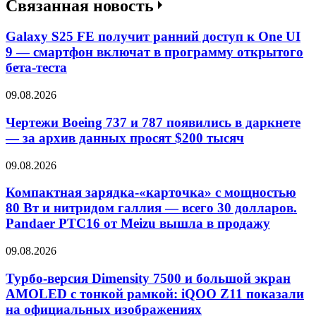
Связанная новость
Galaxy S25 FE получит ранний доступ к One UI
9 — смартфон включат в программу открытого
бета-теста
09.08.2026
Чертежи Boeing 737 и 787 появились в даркнете
— за архив данных просят $200 тысяч
09.08.2026
Компактная зарядка-«карточка» с мощностью
80 Вт и нитридом галлия — всего 30 долларов.
Pandaer PTC16 от Meizu вышла в продажу
09.08.2026
Турбо-версия Dimensity 7500 и большой экран
AMOLED с тонкой рамкой: iQOO Z11 показали
на официальных изображениях