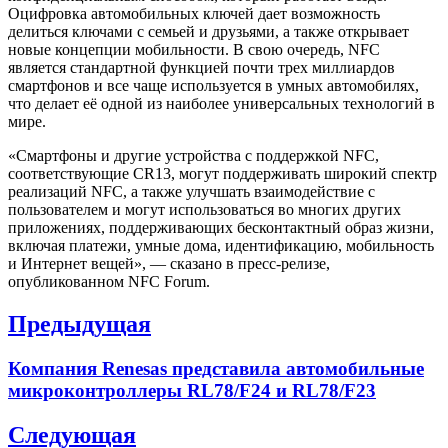
Оцифровка автомобильных ключей дает возможность
делиться ключами с семьей и друзьями, а также открывает
новые концепции мобильности. В свою очередь, NFC
является стандартной функцией почти трех миллиардов
смартфонов и все чаще используется в умных автомобилях,
что делает её одной из наиболее универсальных технологий в
мире.
«Смартфоны и другие устройства с поддержкой NFC,
соответствующие CR13, могут поддерживать широкий спектр
реализаций NFC, а также улучшать взаимодействие с
пользователем и могут использоваться во многих других
приложениях, поддерживающих бесконтактный образ жизни,
включая платежи, умные дома, идентификацию, мобильность
и Интернет вещей», — сказано в пресс-релизе,
опубликованном NFC Forum.
Навигация
Предыдущая
по
Previous
Компания Renesas представила автомобильные
записям
post:
микроконтроллеры RL78/F24 и RL78/F23
Следующая