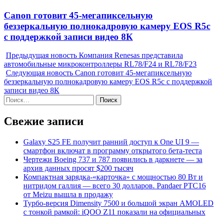
Next
Canon готовит 45-мегапиксельную
post:
беззеркальную полнокадровую камеру EOS R5c
с поддержкой записи видео 8К
Предыдущая новость
Компания Renesas представила
автомобильные микроконтроллеры RL78/F24 и RL78/F23
Следующая новость
Canon готовит 45-мегапиксельную
беззеркальную полнокадровую камеру EOS R5c с поддержкой
записи видео 8К
Найти:
Свежие записи
Galaxy S25 FE получит ранний доступ к One UI 9 —
смартфон включат в программу открытого бета-теста
Чертежи Boeing 737 и 787 появились в даркнете — за
архив данных просят $200 тысяч
Компактная зарядка-«карточка» с мощностью 80 Вт и
нитридом галлия — всего 30 долларов. Pandaer PTC16
от Meizu вышла в продажу
Турбо-версия Dimensity 7500 и большой экран AMOLED
с тонкой рамкой: iQOO Z11 показали на официальных