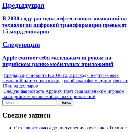
Навигация
Предыдущая
по
Previous
В 2030 году расходы нефтегазовых компаний на
записям
post:
технологии цифровой трансформации превысят
15 млрд долларов
Следующая
Next
Apple считает себя маленьким игроком на
post:
индийском рынке мобильных приложений
Предыдущая новость
В 2030 году расходы нефтегазовых
компаний на технологии цифровой трансформации превысят
15 млрд долларов
Следующая новость
Apple считает себя маленьким игроком
на индийском рынке мобильных приложений
Найти:
Свежие записи
От первого класса до поступления в вуз: как в Тихвине