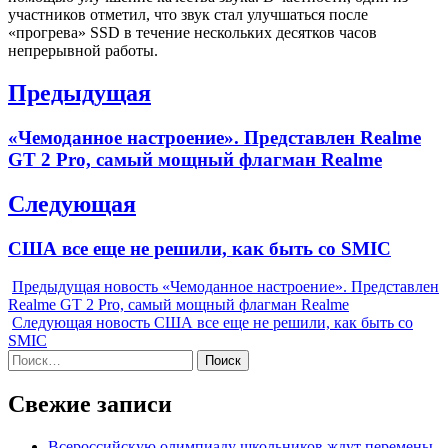
участников отметил, что звук стал улучшаться после
«прогрева» SSD в течение нескольких десятков часов
непрерывной работы.
Навигация
Предыдущая
по
Previous
«Чемоданное настроение». Представлен Realme
записям
post:
GT 2 Pro, самый мощный флагман Realme
Следующая
Next
США все еще не решили, как быть со SMIC
post:
Предыдущая новость
«Чемоданное настроение». Представлен
Realme GT 2 Pro, самый мощный флагман Realme
Следующая новость
США все еще не решили, как быть со
SMIC
Найти:
Свежие записи
Всероссийскую олимпиаду школьников ждут перемены