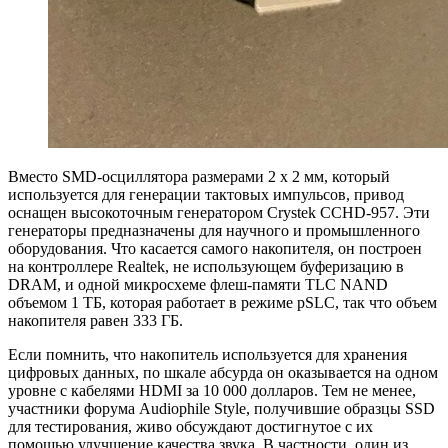
Вместо SMD-осциллятора размерами 2 x 2 мм, который
используется для генерации тактовых импульсов, привод
оснащен высокоточным генератором Crystek CCHD-957. Эти
генераторы предназначены для научного и промышленного
оборудования. Что касается самого накопителя, он построен
на контроллере Realtek, не использующем буферизацию в
DRAM, и одной микросхеме флеш-памяти TLC NAND
объемом 1 ТБ, которая работает в режиме pSLC, так что объем
накопителя равен 333 ГБ.
Если помнить, что накопитель используется для хранения
цифровых данных, по шкале абсурда он оказывается на одном
уровне с кабелями HDMI за 10 000 долларов. Тем не менее,
участники форума Audiophile Style, получившие образцы SSD
для тестирования, живо обсуждают достигнутое с их
помощью улучшение качества звука. В частности, один из