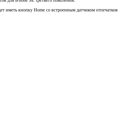
ов для iPhone SE третьего поколения.
удет иметь кнопку Home со встроенным датчиком отпечатков