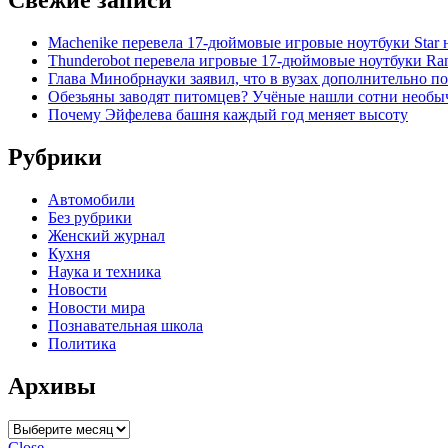
Свежие записи
Machenike перевела 17-дюймовые игровые ноутбуки Star
Thunderobot перевела игровые 17-дюймовые ноутбуки Ra
Глава Минобрнауки заявил, что в вузах дополнительно п
Обезьяны заводят питомцев? Учёные нашли сотни необы
Почему Эйфелева башня каждый год меняет высоту
Рубрики
Автомобили
Без рубрики
Женский журнал
Кухня
Наука и техника
Новости
Новости мира
Познавательная школа
Политика
Архивы
Архивы
Close