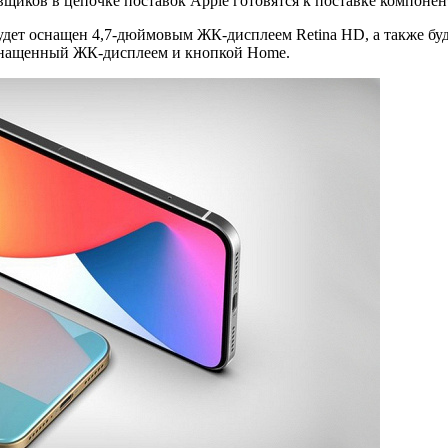
щиков в цепочке поставок Apple готовятся к поставке компонент
 будет оснащен 4,7-дюймовым ЖК-дисплеем Retina HD, а также б
 оснащенный ЖК-дисплеем и кнопкой Home.