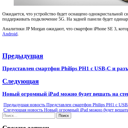
Ожидается, что устройство будет оснащено однокристальной сис
поддерживать подключение 5G. На задней панели будет одинар
Аналитики JP Morgan ожидают, что смартфон iPhone SE 3, кото
Android
.
Навигация
Предыдущая
по
Previous
Представлен смартфон Philips PH1 с USB-C и раз
записям
post:
Следующая
Next
Новый огромный iPad можно будет вешать на сте
post:
Предыдущая новость
Представлен смартфон Philips PH1 с USB
Следующая новость
Новый огромный iPad можно будет вешать 
Найти: