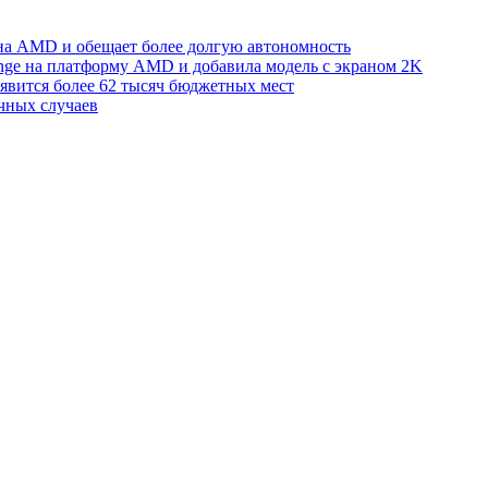
 на AMD и обещает более долгую автономность
nge на платформу AMD и добавила модель с экраном 2K
оявится более 62 тысяч бюджетных мест
чных случаев