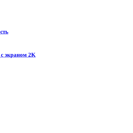
сть
 с экраном 2K