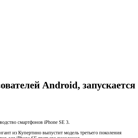
ователей Android, запускается
водство смартфонов iPhone SE 3.
игант из Купертино выпустит модель третьего поколения