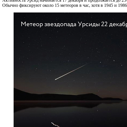
Активность Урсид начинается 17 декабря и продолжается до 25-
Обычно фиксируют около 15 метеоров в час, хотя в 1945 и 1986