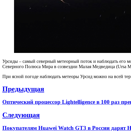
Урсиды – самый северный метеорный поток и наблюдать его мож
Северного Полюса Мира в созвездии Малая Медведица (Ursa Min
При ясной погоде наблюдать метеоры Урсид можно на всей те
Навигация
Предыдущая
по
Previous
Оптический процессор Lightelligence в 100 раз 
записям
post:
Следующая
Next
Покупателям Huawei Watch GT3 в России дарят H