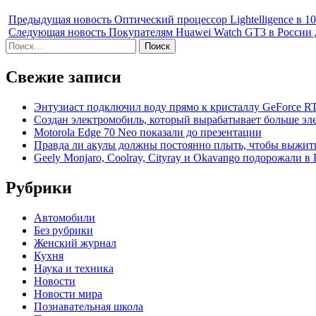
post:
Предыдущая новость
Оптический процессор Lightelligence в 
Следующая новость
Покупателям Huawei Watch GT3 в России 
Найти:
Свежие записи
Энтузиаст подключил воду прямо к кристаллу GeForce R
Создан электромобиль, который вырабатывает больше эле
Motorola Edge 70 Neo показали до презентации
Правда ли акулы должны постоянно плыть, чтобы выжит
Geely Monjaro, Coolray, Cityray и Okavango подорожали в
Рубрики
Автомобили
Без рубрики
Женский журнал
Кухня
Наука и техника
Новости
Новости мира
Познавательная школа