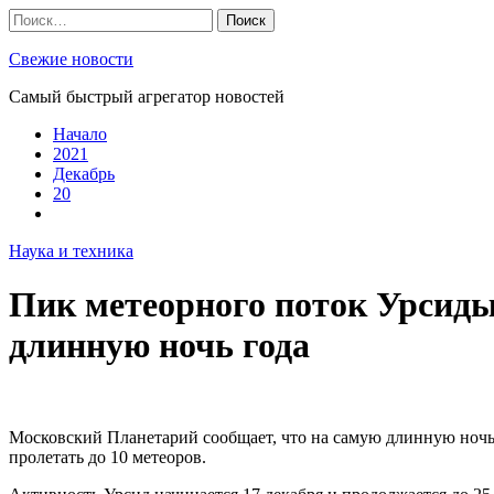
Skip
Найти:
to
content
Свежие новости
Самый быстрый агрегатор новостей
Начало
2021
Декабрь
20
Наука и техника
Пик метеорного поток Урсиды
длинную ночь года
Московский Планетарий сообщает, что на самую длинную ночь г
пролетать до 10 метеоров.