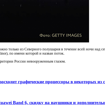
но только из Северного полушария в течение всей ночи над сев
or), по имени которой и назван поток.
рритории России невооруженным глазом.
превосходит графические процессоры в некоторых и
uawei Band 6, скидку на наушники и дополнител