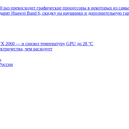
100 раз превосходит графические процессоры в некоторых из сам
дарят Huawei Band 6, скидку на наушники и дополнительную га
TX 2060 — и снизил температуру GPU до 28 °C
ктричества, чем расходует
ь
 России