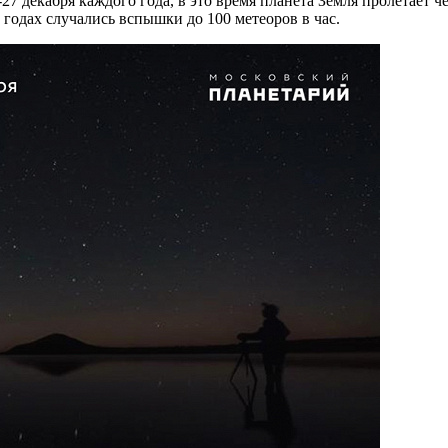
27 декабря каждого года, в это время планета Земля пролетает ч
 годах случались вспышки до 100 метеоров в час.