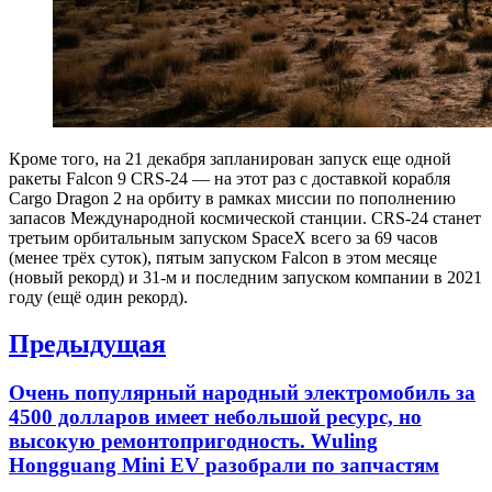
Кроме того, на 21 декабря запланирован запуск еще одной
ракеты Falcon 9 CRS-24 — на этот раз с доставкой корабля
Cargo Dragon 2 на орбиту в рамках миссии по пополнению
запасов Международной космической станции. CRS-24 станет
третьим орбитальным запуском SpaceX всего за 69 часов
(менее трёх суток), пятым запуском Falcon в этом месяце
(новый рекорд) и 31-м и последним запуском компании в 2021
году (ещё один рекорд).
Навигация
Предыдущая
по
Previous
Очень популярный народный электромобиль за
записям
post:
4500 долларов имеет небольшой ресурс, но
высокую ремонтопригодность. Wuling
Hongguang Mini EV разобрали по запчастям