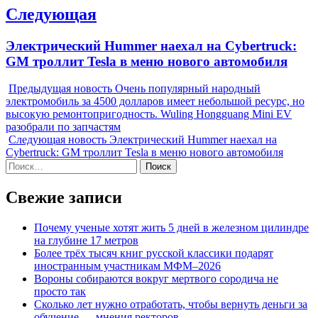
Следующая
Next
Электрический Hummer наехал на Cybertruck:
post:
GM троллит Tesla в меню нового автомобиля
Предыдущая новость
Очень популярный народный
электромобиль за 4500 долларов имеет небольшой ресурс, но
высокую ремонтопригодность. Wuling Hongguang Mini EV
разобрали по запчастям
Следующая новость
Электрический Hummer наехал на
Cybertruck: GM троллит Tesla в меню нового автомобиля
Найти:
Свежие записи
Почему ученые хотят жить 5 дней в железном цилиндре
на глубине 17 метров
Более трёх тысяч книг русской классики подарят
иностранным участникам МФМ–2026
Вороны собираются вокруг мертвого сородича не
просто так
Сколько лет нужно отработать, чтобы вернуть деньги за
обучение — мнения ректоров