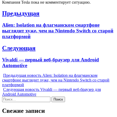
Компания Tesla пока не комментирует ситуацию.
Навигация
Предыдущая
по
Previous
Alien: Isolation на флагманском смартфоне
записям
post:
выглядит хуже, чем на Nintendo Switch со старой
платформой
Следующая
Next
Vivaldi — первый веб-браузер для Android
post:
Automotive
Предыдущая новость
Alien: Isolation на флагманском
смартфоне выглядит хуже, чем на Nintendo Switch со старой
платформой
Следующая новость
Vivaldi — первый веб-браузер для
Android Automotive
Найти:
Свежие записи