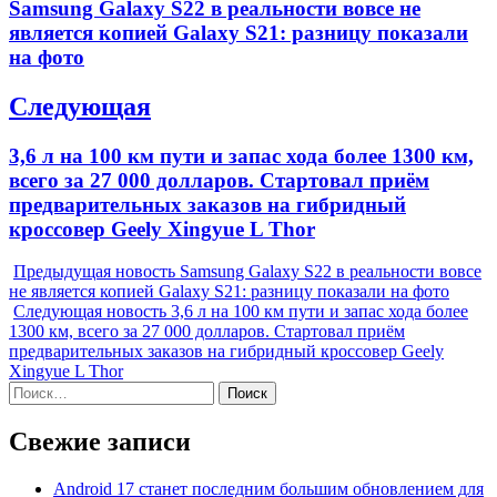
Previous
Samsung Galaxy S22 в реальности вовсе не
записям
post:
является копией Galaxy S21: разницу показали
на фото
Следующая
Next
3,6 л на 100 км пути и запас хода более 1300 км,
post:
всего за 27 000 долларов. Стартовал приём
предварительных заказов на гибридный
кроссовер Geely Xingyue L Thor
Предыдущая новость
Samsung Galaxy S22 в реальности вовсе
не является копией Galaxy S21: разницу показали на фото
Следующая новость
3,6 л на 100 км пути и запас хода более
1300 км, всего за 27 000 долларов. Стартовал приём
предварительных заказов на гибридный кроссовер Geely
Xingyue L Thor
Найти:
Свежие записи
Android 17 станет последним большим обновлением для