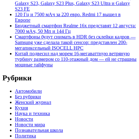
Galaxy S23, Galaxy S23 Plus, Galaxy S23 Ultra и Galaxy
S23 FE
120 Гц и 7500 мАч за 220 евро. Redmi 17 вышел в
Европе
Бюджетный смартфон Realme 16x представят 12 августа:
7000 мАч, 50 Мп и 144 Гц
Смартфоны будут снимать в HDR без склейки кадров —
Samsung уже сделала такой сенсор: представлен 200-
мегапиксельный ISOCELL HPC
Китай подвесил над морем 16-мегаваттную ветряную
турбину размером со 110-этажный дом — ей не страшны
мощные тайфуны
Рубрики
Автомобили
Без рубрики
Женский журнал
Кухня
Наука и техника
Новости
Новости мира
Познавательная школа
Политика