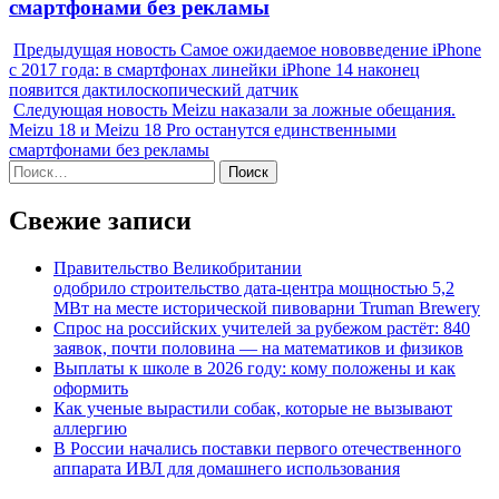
смартфонами без рекламы
Предыдущая новость
Самое ожидаемое нововведение iPhone
с 2017 года: в смартфонах линейки iPhone 14 наконец
появится дактилоскопический датчик
Следующая новость
Meizu наказали за ложные обещания.
Meizu 18 и Meizu 18 Pro останутся единственными
смартфонами без рекламы
Найти:
Свежие записи
Правительство Великобритании
одобрило строительство дата-центра мощностью 5,2
МВт на месте исторической пивоварни Truman Brewery
Спрос на российских учителей за рубежом растёт: 840
заявок, почти половина — на математиков и физиков
Выплаты к школе в 2026 году: кому положены и как
оформить
Как ученые вырастили собак, которые не вызывают
аллергию
В России начались поставки первого отечественного
аппарата ИВЛ для домашнего использования