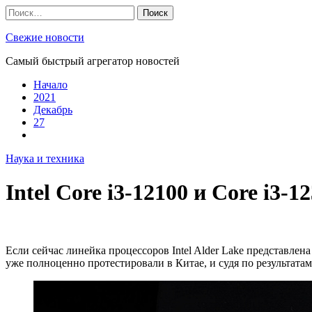
Skip
Найти:
to
content
Свежие новости
Самый быстрый агрегатор новостей
Начало
2021
Декабрь
27
Наука и техника
Intel Core i3-12100 и Core i3
Если сейчас линейка процессоров Intel Alder Lake представлен
уже полноценно протестировали в Китае, и судя по результата