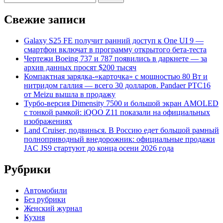
Свежие записи
Galaxy S25 FE получит ранний доступ к One UI 9 —
смартфон включат в программу открытого бета-теста
Чертежи Boeing 737 и 787 появились в даркнете — за
архив данных просят $200 тысяч
Компактная зарядка-«карточка» с мощностью 80 Вт и
нитридом галлия — всего 30 долларов. Pandaer PTC16
от Meizu вышла в продажу
Турбо-версия Dimensity 7500 и большой экран AMOLED
с тонкой рамкой: iQOO Z11 показали на официальных
изображениях
Land Cruiser, подвинься. В Россию едет большой рамный
полноприводный внедорожник: официальные продажи
JAC JS9 стартуют до конца осени 2026 года
Рубрики
Автомобили
Без рубрики
Женский журнал
Кухня