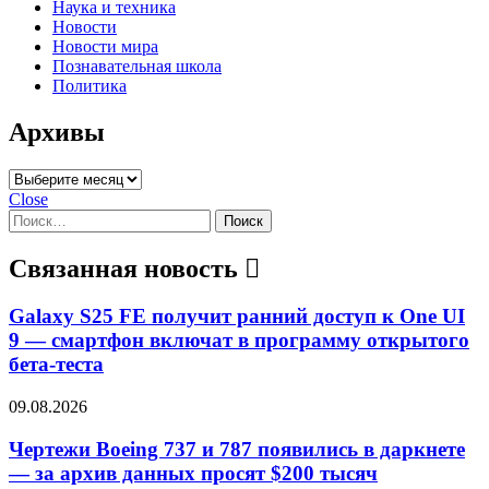
Наука и техника
Новости
Новости мира
Познавательная школа
Политика
Архивы
Архивы
Close
Найти:
Связанная новость
Galaxy S25 FE получит ранний доступ к One UI
9 — смартфон включат в программу открытого
бета-теста
09.08.2026
Чертежи Boeing 737 и 787 появились в даркнете
— за архив данных просят $200 тысяч