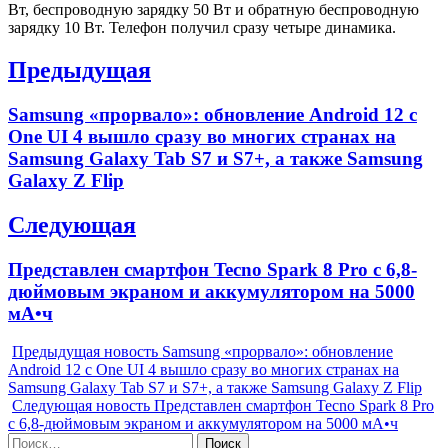
Вт, беспроводную зарядку 50 Вт и обратную беспроводную
зарядку 10 Вт. Телефон получил сразу четыре динамика.
Навигация
Предыдущая
по
Previous
Samsung «прорвало»: обновление Android 12 с
записям
post:
One UI 4 вышло сразу во многих странах на
Samsung Galaxy Tab S7 и S7+, а также Samsung
Galaxy Z Flip
Следующая
Next
Представлен смартфон Tecno Spark 8 Pro с 6,8-
post:
дюймовым экраном и аккумулятором на 5000
мА•ч
Предыдущая новость
Samsung «прорвало»: обновление
Android 12 с One UI 4 вышло сразу во многих странах на
Samsung Galaxy Tab S7 и S7+, а также Samsung Galaxy Z Flip
Следующая новость
Представлен смартфон Tecno Spark 8 Pro
с 6,8-дюймовым экраном и аккумулятором на 5000 мА•ч
Найти: