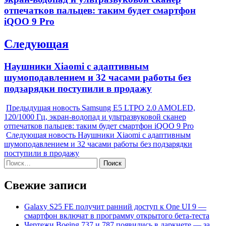
отпечатков пальцев: таким будет смартфон
iQOO 9 Pro
Следующая
Next
Наушники Xiaomi с адаптивным
post:
шумоподавлением и 32 часами работы без
подзарядки поступили в продажу
Предыдущая новость
Samsung E5 LTPO 2.0 AMOLED,
120/1000 Гц, экран-водопад и ультразвуковой сканер
отпечатков пальцев: таким будет смартфон iQOO 9 Pro
Следующая новость
Наушники Xiaomi с адаптивным
шумоподавлением и 32 часами работы без подзарядки
поступили в продажу
Найти:
Свежие записи
Galaxy S25 FE получит ранний доступ к One UI 9 —
смартфон включат в программу открытого бета-теста
Чертежи Boeing 737 и 787 появились в даркнете — за