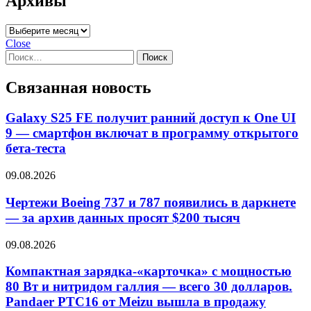
Архивы
Архивы
Close
Найти:
Связанная новость
Galaxy S25 FE получит ранний доступ к One UI
9 — смартфон включат в программу открытого
бета-теста
09.08.2026
Чертежи Boeing 737 и 787 появились в даркнете
— за архив данных просят $200 тысяч
09.08.2026
Компактная зарядка-«карточка» с мощностью
80 Вт и нитридом галлия — всего 30 долларов.
Pandaer PTC16 от Meizu вышла в продажу