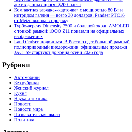
архив данных просят $200 тысяч
Компактная зарядка-«карточка» с мощностью 80 Вт и
нитридом галлия — всего 30 долларов. Pandaer PTC16
от Meizu вышла в продажу
Турбо-версия Dimensity 7500 и большой экран AMOLED
с тонкой рамкой: iQOO Z11 показали на официальных
изображениях
Land Cruiser, подвинься. В Россию едет большой рамный
полноприводный внедорожник: официальные продажи
JAC JS9 стартуют до конца осени 2026 года
Рубрики
Автомобили
Без рубрики
Женский журнал
Кухня
Наука и техника
Новости
Новости мира
Познавательная школа
Политика