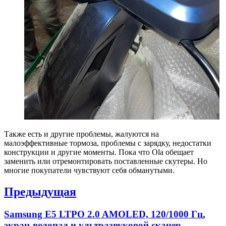
Также есть и другие проблемы, жалуются на
малоэффективные тормоза, проблемы с зарядку, недостатки
конструкции и другие моменты. Пока что Ola обещает
заменить или отремонтировать поставленные скутеры. Но
многие покупатели чувствуют себя обманутыми.
Навигация
Предыдущая
по
Previous
Samsung E5 LTPO 2.0 AMOLED, 120/1000 Гц,
записям
post:
экран-водопад и ультразвуковой сканер