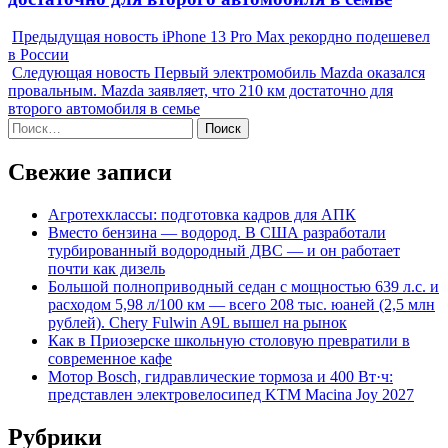
Предыдущая новость
iPhone 13 Pro Max рекордно подешевел
в России
Следующая новость
Первый электромобиль Mazda оказался
провальным. Mazda заявляет, что 210 км достаточно для
второго автомобиля в семье
Найти:
Свежие записи
Агротехклассы: подготовка кадров для АПК
Вместо бензина — водород. В США разработали
турбированный водородный ДВС — и он работает
почти как дизель
Большой полноприводный седан с мощностью 639 л.с. и
расходом 5,98 л/100 км — всего 208 тыс. юаней (2,5 млн
рублей). Chery Fulwin A9L вышел на рынок
Как в Приозерске школьную столовую превратили в
современное кафе
Мотор Bosch, гидравлические тормоза и 400 Вт·ч:
представлен электровелосипед KTM Macina Joy 2027
Рубрики