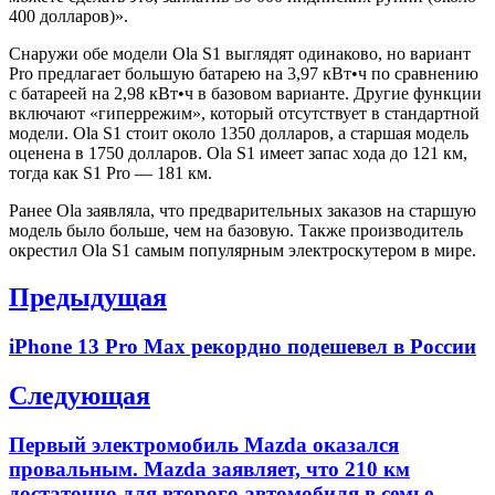
400 долларов)».
Снаружи обе модели Ola S1 выглядят одинаково, но вариант
Pro предлагает большую батарею на 3,97 кВт•ч по сравнению
с батареей на 2,98 кВт•ч в базовом варианте. Другие функции
включают «гиперрежим», который отсутствует в стандартной
модели. Ola S1 стоит около 1350 долларов, а старшая модель
оценена в 1750 долларов. Ola S1 имеет запас хода до 121 км,
тогда как S1 Pro — 181 км.
Ранее Ola заявляла, что предварительных заказов на старшую
модель было больше, чем на базовую. Также производитель
окрестил Ola S1 самым популярным электроскутером в мире.
Навигация
Предыдущая
по
Previous
iPhone 13 Pro Max рекордно подешевел в России
записям
post:
Следующая
Next
Первый электромобиль Mazda оказался
post:
провальным. Mazda заявляет, что 210 км
достаточно для второго автомобиля в семье