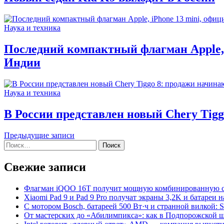
Наука и техника
Последний компактный флагман Apple, 
Индии
Наука и техника
В России представлен новый Chery Tigg
Навигация
Предыдущие записи
Найти:
по
записям
Свежие записи
Флагман iQOO 16T получит мощную комбинированную си
Xiaomi Pad 9 и Pad 9 Pro получат экраны 3,2K и батареи 
С мотором Bosch, батареей 500 Вт·ч и странной вилкой:
От мастерских до «Абилимпикса»: как в Подпорожской ш