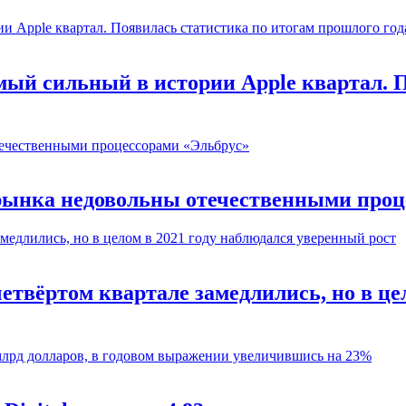
ый сильный в истории Apple квартал. П
рынка недовольны отечественными проц
твёртом квартале замедлились, но в це