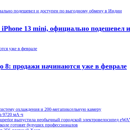
iPhone 13 mini, официально подешевел и
o 8: продажи начинаются уже в феврале
стему охлаждения и 200-мегапиксельную камеру
на 9720 мА·ч
 Superior выпустила необычный городской электровелосипед eWA
коле готовят будущих профессионалов