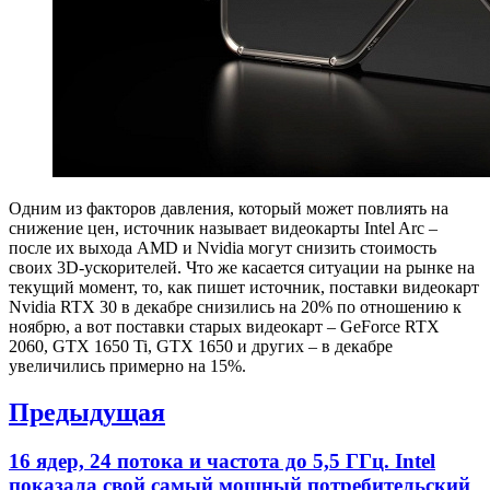
Одним из факторов давления, который может повлиять на
снижение цен, источник называет видеокарты Intel Arc –
после их выхода AMD и Nvidia могут снизить стоимость
своих 3D-ускорителей. Что же касается ситуации на рынке на
текущий момент, то, как пишет источник, поставки видеокарт
Nvidia RTX 30 в декабре снизились на 20% по отношению к
ноябрю, а вот поставки старых видеокарт – GeForce RTX
2060, GTX 1650 Ti, GTX 1650 и других – в декабре
увеличились примерно на 15%.
Навигация
Предыдущая
по
Previous
16 ядер, 24 потока и частота до 5,5 ГГц. Intel
записям
post:
показала свой самый мощный потребительский