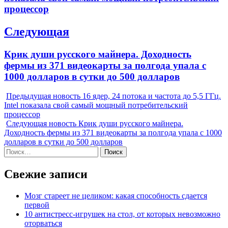
процессор
Следующая
Next
Крик души русского майнера. Доходность
post:
фермы из 371 видеокарты за полгода упала с
1000 долларов в сутки до 500 долларов
Предыдущая новость
16 ядер, 24 потока и частота до 5,5 ГГц.
Intel показала свой самый мощный потребительский
процессор
Следующая новость
Крик души русского майнера.
Доходность фермы из 371 видеокарты за полгода упала с 1000
долларов в сутки до 500 долларов
Найти:
Свежие записи
Мозг стареет не целиком: какая способность сдается
первой
10 антистресс-игрушек на стол, от которых невозможно
оторваться