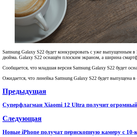
Samsung Galaxy S22 будет конкурировать с уже выпущенным в Ки
дюйма. Galaxy S22 оснащён плоским экраном, а ширина смартфо
Сообщается, что младшая версия Samsung Galaxy S22 будет ос
Ожидается, что линейка Samsung Galaxy S22 будет выпущена в 
Навигация
Предыдущая
по
Previous
Суперфлагман Xiaomi 12 Ultra получит огромны
записям
post:
Следующая
Next
Новые iPhone получат перископную камеру с 10
post: