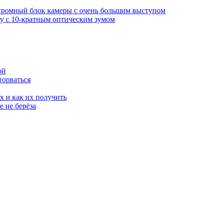
огромный блок камеры с очень большим выступом
у с 10-кратным оптическим зумом
ой
торваться
х и как их получить
 не берёза