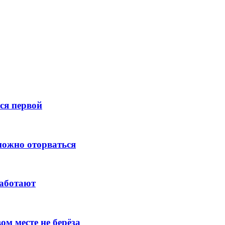
тся первой
зможно оторваться
работают
ом месте не берёза