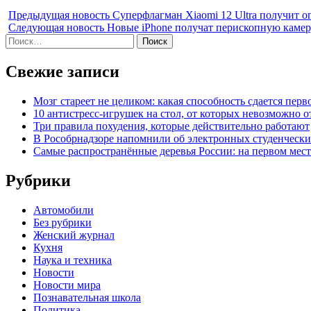
Предыдущая новость
Суперфлагман Xiaomi 12 Ultra получит 
Следующая новость
Новые iPhone получат перископную камер
Найти:
Свежие записи
Мозг стареет не целиком: какая способность сдается перв
10 антистресс-игрушек на стол, от которых невозможно о
Три правила похудения, которые действительно работают
В Рособрнадзоре напомнили об электронных студенчески
Самые распространённые деревья России: на первом месте
Рубрики
Автомобили
Без рубрики
Женский журнал
Кухня
Наука и техника
Новости
Новости мира
Познавательная школа
Политика