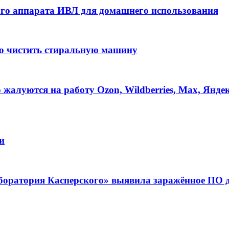
ного аппарата ИВЛ для домашнего использования
но чистить стиральную машину
 жалуются на работу Ozon, Wildberries, Max, Янде
и
оратория Касперского» выявила заражённое ПО дл