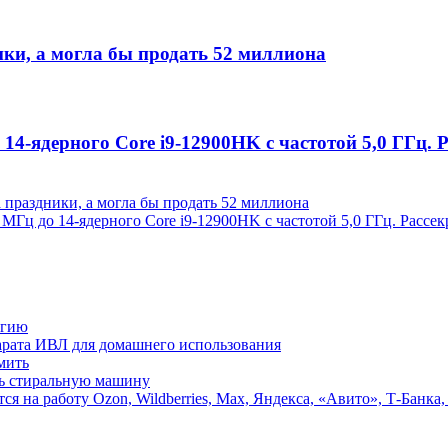
ики, а могла бы продать 52 миллиона
о 14-ядерного Core i9-12900HK с частотой 5,0 ГГц
а праздники, а могла бы продать 52 миллиона
0 МГц до 14-ядерного Core i9-12900HK с частотой 5,0 ГГц. Рассе
ргию
парата ИВЛ для домашнего использования
мить
ть стиральную машину
я на работу Ozon, Wildberries, Max, Яндекса, «Авито», Т-Банка