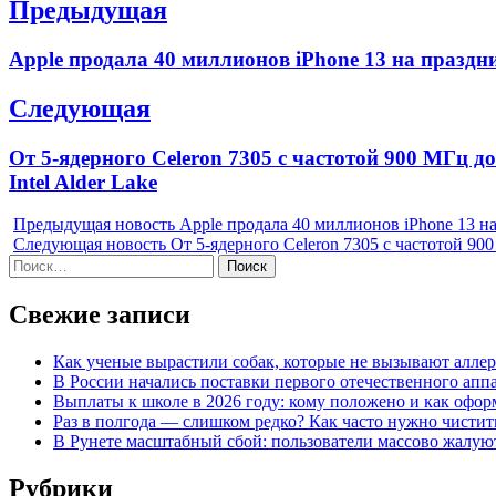
Навигация
Предыдущая
по
Previous
Apple продала 40 миллионов iPhone 13 на праздн
записям
post:
Следующая
Next
От 5-ядерного Celeron 7305 c частотой 900 МГц д
post:
Intel Alder Lake
Предыдущая новость
Apple продала 40 миллионов iPhone 13 н
Следующая новость
От 5-ядерного Celeron 7305 c частотой 90
Найти:
Свежие записи
Как ученые вырастили собак, которые не вызывают алле
В России начались поставки первого отечественного ап
Выплаты к школе в 2026 году: кому положено и как офор
Раз в полгода — слишком редко? Как часто нужно чисти
В Рунете масштабный сбой: пользователи массово жалуютс
Рубрики