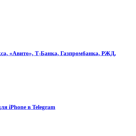
кса, «Авито», Т-Банка, Газпромбанка, РЖД,
я iPhone в Telegram