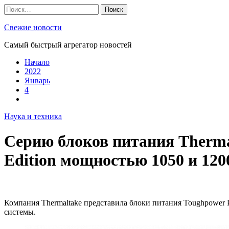
Skip
Найти:
to
content
Свежие новости
Самый быстрый агрегатор новостей
Начало
2022
Январь
4
Наука и техника
Серию блоков питания Therma
Edition мощностью 1050 и 120
Компания Thermaltake представила блоки питания Toughpower 
системы.