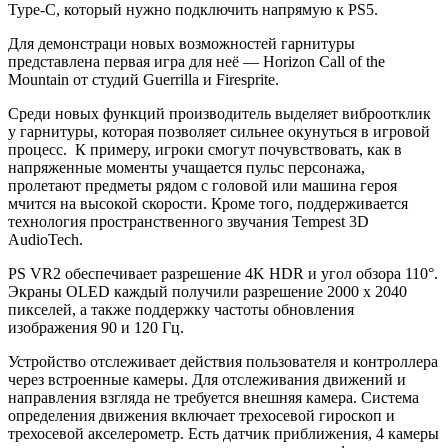
Type-C, который нужно подключить напрямую к PS5.
Для демонстраци новых возможностей гарнитуры
представлена первая игра для неё — Horizon Call of the
Mountain от студий Guerrilla и Firesprite.
Среди новых функций производитель выделяет виброотклик
у гарнитуры, которая позволяет сильнее окунуться в игровой
процесс. К примеру, игроки смогут почувствовать, как в
напряженные моменты учащается пульс персонажа,
пролетают предметы рядом с головой или машина героя
мчится на высокой скорости. Кроме того, поддерживается
технология пространственного звучания Tempest 3D
AudioTech.
PS VR2 обеспечивает разрешение 4K HDR и угол обзора 110°.
Экраны OLED каждый получили разрешение 2000 х 2040
пикселей, а также поддержку частоты обновления
изображения 90 и 120 Гц.
Устройство отслеживает действия пользователя и контроллера
через встроенные камеры. Для отслеживания движений и
направления взгляда не требуется внешняя камера. Система
определения движения включает трехосевой гироскоп и
трехосевой акселерометр. Есть датчик приближения, 4 камеры