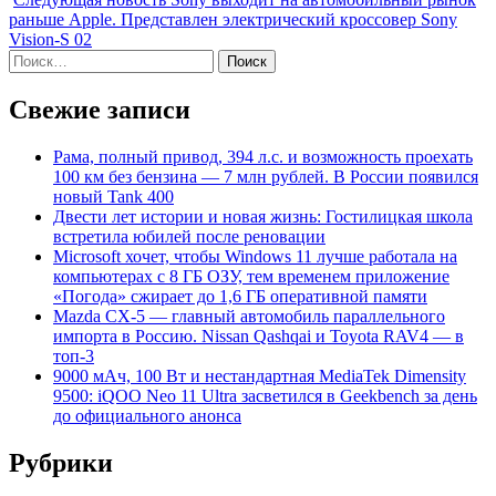
раньше Apple. Представлен электрический кроссовер Sony
Vision-S 02
Найти:
Свежие записи
Рама, полный привод, 394 л.с. и возможность проехать
100 км без бензина — 7 млн рублей. В России появился
новый Tank 400
Двести лет истории и новая жизнь: Гостилицкая школа
встретила юбилей после реновации
Microsoft хочет, чтобы Windows 11 лучше работала на
компьютерах с 8 ГБ ОЗУ, тем временем приложение
«Погода» сжирает до 1,6 ГБ оперативной памяти
Mazda CX-5 — главный автомобиль параллельного
импорта в Россию. Nissan Qashqai и Toyota RAV4 — в
топ-3
9000 мАч, 100 Вт и нестандартная MediaTek Dimensity
9500: iQOO Neo 11 Ultra засветился в Geekbench за день
до официального анонса
Рубрики