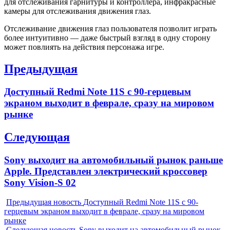
для отслеживания гарнитуры и контроллера, инфракрасные
камеры для отслеживания движения глаз.
Отслеживание движения глаз пользователя позволит играть
более интуитивно — даже быстрый взгляд в одну сторону
может повлиять на действия персонажа игре.
Навигация
Предыдущая
по
Previous
Доступный Redmi Note 11S с 90-герцевым
записям
post:
экраном выходит в феврале, сразу на мировом
рынке
Следующая
Next
Sony выходит на автомобильный рынок раньше
post:
Apple. Представлен электрический кроссовер
Sony Vision-S 02
Предыдущая новость
Доступный Redmi Note 11S с 90-
герцевым экраном выходит в феврале, сразу на мировом
рынке
Следующая новость
Sony выходит на автомобильный рынок