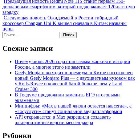
Предыдущая новость
Redmi Note 11S станет первым 150-
долларовым смартфоном, который поддерживает 120-ваттную
зарядку
Следующая новость
Ожидаемый в России гибридный
кроссовер Changan Uni-K вышел сначала в Китае: названы
цены
Найти:
Свежие записи
Почему июль 2026 года стал самым жарким в истории
России, а многие этого не заметили
Geely Monjaro выходит в премиум: в Китае рассекречен
новый Geely Monjaro Plus — с двухцветным кузовом как
у Rolls-Royce и колесной базой больше, чем у Land
Cruiser 300
В Госдуме предложили заменить ЕГЭ итоговыми
экзаменами
Минцифры: «Max в нашей жизни остается навсегда», а
«Госуслуги» станут социальной медиаплатформой
API открывается: в Max разрешили создавать
альтернативные версии мессенджера
Рубрики