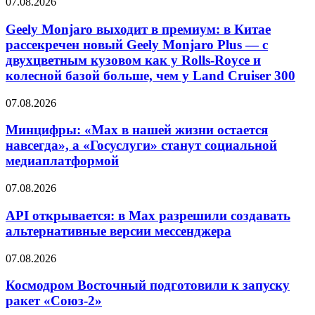
07.08.2026
Geely Monjaro выходит в премиум: в Китае
рассекречен новый Geely Monjaro Plus — с
двухцветным кузовом как у Rolls-Royce и
колесной базой больше, чем у Land Cruiser 300
07.08.2026
Минцифры: «Max в нашей жизни остается
навсегда», а «Госуслуги» станут социальной
медиаплатформой
07.08.2026
API открывается: в Max разрешили создавать
альтернативные версии мессенджера
07.08.2026
Космодром Восточный подготовили к запуску
ракет «Союз-2»