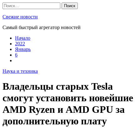
Skip
Найти:
to
content
Свежие новости
Самый быстрый агрегатор новостей
Начало
2022
Январь
6
Наука и техника
Владельцы старых Tesla
смогут установить новейшие
AMD Ryzen и AMD GPU за
дополнительную плату