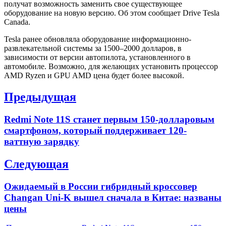
получат возможность заменить свое существующее
оборудование на новую версию. Об этом сообщает Drive Tesla
Canada.
Tesla ранее обновляла оборудование информационно-
развлекательной системы за 1500–2000 долларов, в
зависимости от версии автопилота, установленного в
автомобиле. Возможно, для желающих установить процессор
AMD Ryzen и GPU AMD цена будет более высокой.
Навигация
Предыдущая
по
Previous
Redmi Note 11S станет первым 150-долларовым
записям
post:
смартфоном, который поддерживает 120-
ваттную зарядку
Следующая
Next
Ожидаемый в России гибридный кроссовер
post:
Changan Uni-K вышел сначала в Китае: названы
цены