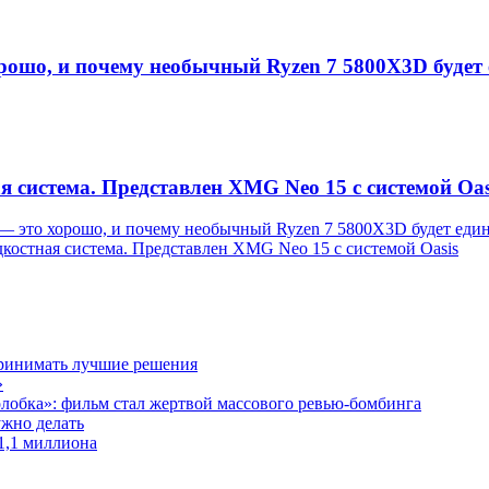
орошо, и почему необычный Ryzen 7 5800X3D будет
 система. Представлен XMG Neo 15 с системой Oas
 — это хорошо, и почему необычный Ryzen 7 5800X3D будет ед
костная система. Представлен XMG Neo 15 с системой Oasis
принимать лучшие решения
»
лобка»: фильм стал жертвой массового ревью-бомбинга
ужно делать
1,1 миллиона