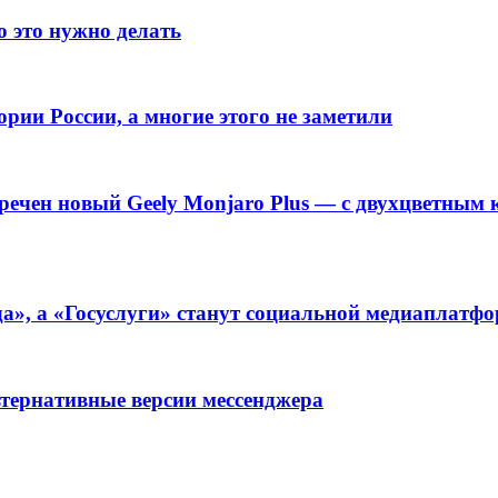
о это нужно делать
рии России, а многие этого не заметили
речен новый Geely Monjaro Plus — с двухцветным к
а», а «Госуслуги» станут социальной медиаплатф
ьтернативные версии мессенджера