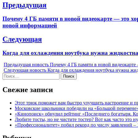
Навигация
Предыдущая
по
Previous
Почему 4 ГБ памяти в новой видеокарте — это х
записям
post:
новой информацией
Следующая
Next
Когда для охлаждения ноутбука нужна жидкостная
post:
Предыдущая новость
Почему 4 ГБ памяти в новой видеокарте
Следующая новость
Когда для охлаждения ноутбука нужна жид
Найти:
Свежие записи
Этот трюк поможет вам быстро улучшить настроение и 
Московские школьники победили на «Большой перемене
«Кинопоиск» обнулил рейтинг «Последнего богатыря. Ко
Любите тосты, но не чистите тостер? Вот как часто это н
«Профессионалитет» побил рекорд по числу заявлений – 
Рубрики