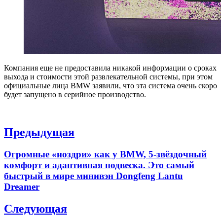
Компания еще не предоставила никакой информации о сроках
выхода и стоимости этой развлекательной системы, при этом
официальные лица BMW заявили, что эта система очень скоро
будет запущено в серийное производство.
Навигация
Предыдущая
по
Previous
Огромные «ноздри» как у BMW, 5-звёздочный
записям
post:
комфорт и адаптивная подвеска. Это самый
быстрый в мире минивэн Dongfeng Lantu
Dreamer
Следующая