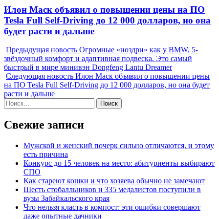
Next
Илон Маск объявил о повышении цены на ПО
post:
Tesla Full Self-Driving до 12 000 долларов, но она
будет расти и дальше
Предыдущая новость
Огромные «ноздри» как у BMW, 5-
звёздочный комфорт и адаптивная подвеска. Это самый
быстрый в мире минивэн Dongfeng Lantu Dreamer
Следующая новость
Илон Маск объявил о повышении цены
на ПО Tesla Full Self-Driving до 12 000 долларов, но она будет
расти и дальше
Найти:
Свежие записи
Мужской и женский почерк сильно отличаются, и этому
есть причина
Конкурс до 15 человек на место: абитуриенты выбирают
СПО
Как стареют кошки и что хозяева обычно не замечают
Шесть стобалльников и 335 медалистов поступили в
вузы Забайкальского края
Что нельзя класть в компост: эти ошибки совершают
даже опытные дачники