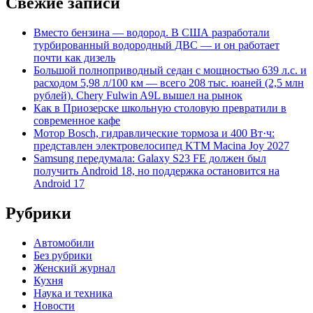
Свежие записи
Вместо бензина — водород. В США разработали
турбированный водородный ДВС — и он работает
почти как дизель
Большой полноприводный седан с мощностью 639 л.с. и
расходом 5,98 л/100 км — всего 208 тыс. юаней (2,5 млн
рублей). Chery Fulwin A9L вышел на рынок
Как в Приозерске школьную столовую превратили в
современное кафе
Мотор Bosch, гидравлические тормоза и 400 Вт·ч:
представлен электровелосипед KTM Macina Joy 2027
Samsung передумала: Galaxy S23 FE должен был
получить Android 18, но поддержка остановится на
Android 17
Рубрики
Автомобили
Без рубрики
Женский журнал
Кухня
Наука и техника
Новости