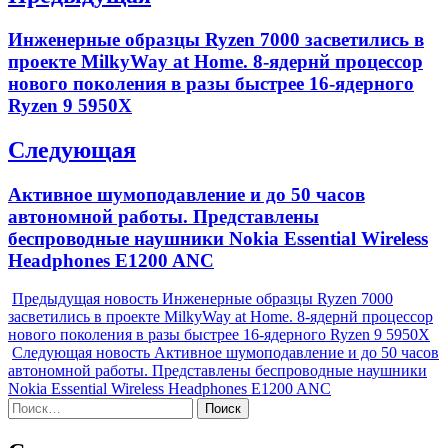
по
Previous
Инженерные образцы Ryzen 7000 засветились в
записям
post:
проекте MilkyWay at Home. 8-ядернй процессор
нового поколения в разы быстрее 16-ядерного
Ryzen 9 5950X
Следующая
Next
Активное шумоподавление и до 50 часов
post:
автономной работы. Представлены
беспроводные наушники Nokia Essential Wireless
Headphones E1200 ANC
Предыдущая новость
Инженерные образцы Ryzen 7000
засветились в проекте MilkyWay at Home. 8-ядернй процессор
нового поколения в разы быстрее 16-ядерного Ryzen 9 5950X
Следующая новость
Активное шумоподавление и до 50 часов
автономной работы. Представлены беспроводные наушники
Nokia Essential Wireless Headphones E1200 ANC
Найти: