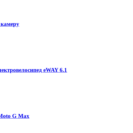
 камеру
лектровелосипед eWAY 6.1
 Moto G Max