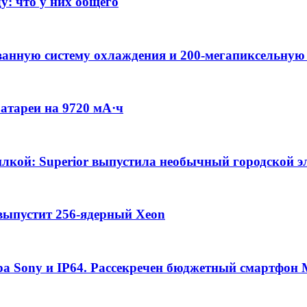
у: что у них общего
нную систему охлаждения и 200-мегапиксельную
батареи на 9720 мА·ч
вилкой: Superior выпустила необычный городской э
выпустит 256-ядерный Xeon
мера Sony и IP64. Рассекречен бюджетный смартфон