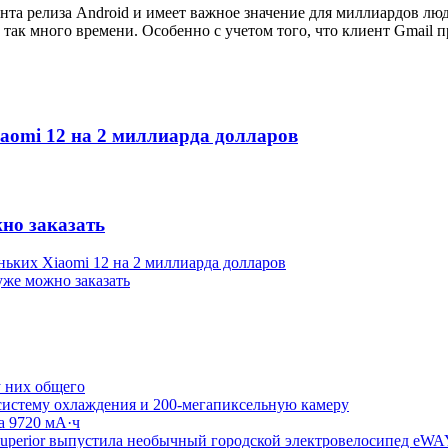
нта релиза Android и имеет важное значение для миллиардов люд
ь так много времени. Особенно с учетом того, что клиент Gmail
aomi 12 на 2 миллиарда долларов
жно заказать
ьких Xiaomi 12 на 2 миллиарда долларов
 уже можно заказать
у них общего
стему охлаждения и 200-мегапиксельную камеру
на 9720 мА·ч
 Superior выпустила необычный городской электровелосипед eWA