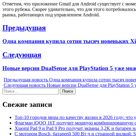
Отметим, что приложение Gmail для Android существует с моме
этого рубежа. Скорее удивительно, что для этого потребовалос
рынка, работающих под управлением Android.
Навигация
Предыдущая
по
Previous
Одна компания купила сотни тысяч новеньких Xi
записям
post:
Следующая
Next
Новые версии DualSense для PlayStation 5 уже мо
post:
Предыдущая новость
Одна компания купила сотни тысяч новен
Следующая новость
Новые версии DualSense для PlayStation 5
Найти:
Свежие записи
Топ-10 городов мира по качеству жизни в 2026 году: что 
Флагман iQOO 16T получит мощную комбинированную си
Xiaomi Pad 9 и Pad 9 Pro получат экраны 3,2K и батареи 
С мотором Bosch, батареей 500 Вт·ч и странной вилкой: