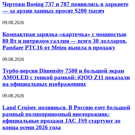
Чертежи Boeing 737 и 787 появились в даркнете
— за архив данных просят $200 тысяч
09.08.2026
Компактная зарядка-«карточка» с мощностью
80 Вт и нитридом галлия — всего 30 долларов.
Pandaer PTC16 от Meizu вышла в продажу
09.08.2026
Турбо-версия Dimensity 7500 и большой экран
AMOLED с тонкой рамкой: iQOO Z11 показали
на официальных изображениях
09.08.2026
Land Cruiser, подвинься. В Россию едет большой
рамный полноприводный внедорожник:
официальные продажи JAC JS9 стартуют до
конца осени 2026 года