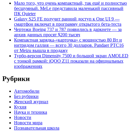
Мало того, что очень компактный, так ещё и полностью
бесшумный. MeLe представила маленький пассивный
ПК Quieter
Galaxy S25 FE получит ранний доступ к One UI 9 —
смартфон включат в программу открытого бета-теста
Чертежи Boeing 737 и 787 появились в даркнете — за
архив данных просят $200 тысяч
Компактная зарядка-«карточка» с мощностью 80 Вт и
нитридом галлия — всего 30 долларов. Pandaer PTC16
от Meizu вышла в продажу
Турбо-версия Dimensity 7500 и большой экран AMOLED
с тонкой рамкой: iQOO Z11 показали на официальных
изображениях
Рубрики
Автомобили
Без рубрики
Женский журнал
Кухня
Наука и техника
Новости
Новости мира
Познавательная школа