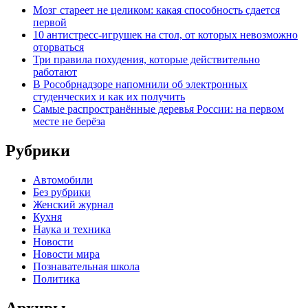
Мозг стареет не целиком: какая способность сдается
первой
10 антистресс-игрушек на стол, от которых невозможно
оторваться
Три правила похудения, которые действительно
работают
В Рособрнадзоре напомнили об электронных
студенческих и как их получить
Самые распространённые деревья России: на первом
месте не берёза
Рубрики
Автомобили
Без рубрики
Женский журнал
Кухня
Наука и техника
Новости
Новости мира
Познавательная школа
Политика
Архивы