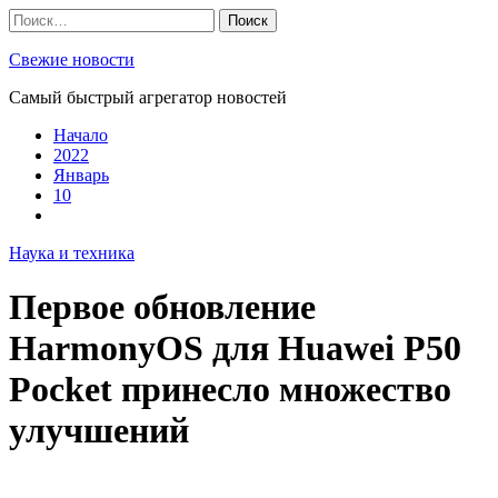
Skip
Найти:
to
content
Свежие новости
Самый быстрый агрегатор новостей
Начало
2022
Январь
10
Наука и техника
Первое обновление
HarmonyOS для Huawei P50
Pocket принесло множество
улучшений