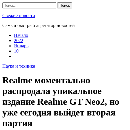
Skip
Найти:
to
content
Свежие новости
Самый быстрый агрегатор новостей
Начало
2022
Январь
10
Наука и техника
Realme моментально
распродала уникальное
издание Realme GT Neo2, но
уже сегодня выйдет вторая
партия