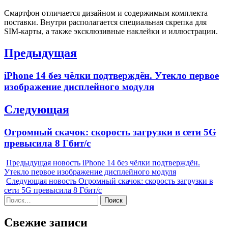
Смартфон отличается дизайном и содержимым комплекта
поставки. Внутри располагается специальная скрепка для
SIM-карты, а также эксклюзивные наклейки и иллюстрации.
Навигация
Предыдущая
по
Previous
iPhone 14 без чёлки подтверждён. Утекло первое
записям
post:
изображение дисплейного модуля
Следующая
Next
Огромный скачок: скорость загрузки в сети 5G
post:
превысила 8 Гбит/с
Предыдущая новость
iPhone 14 без чёлки подтверждён.
Утекло первое изображение дисплейного модуля
Следующая новость
Огромный скачок: скорость загрузки в
сети 5G превысила 8 Гбит/с
Найти:
Свежие записи