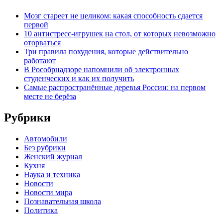
Мозг стареет не целиком: какая способность сдается
первой
10 антистресс-игрушек на стол, от которых невозможно
оторваться
Три правила похудения, которые действительно
работают
В Рособрнадзоре напомнили об электронных
студенческих и как их получить
Самые распространённые деревья России: на первом
месте не берёза
Рубрики
Автомобили
Без рубрики
Женский журнал
Кухня
Наука и техника
Новости
Новости мира
Познавательная школа
Политика