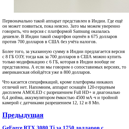
Первоначально такой аппарат представлен в Индии. Где ещё
он может появиться, пока неясно. Зато мы можем уверенно
говорить, что версия с платформой Samsung оказалась
дешевле. В Индии такой смартфон оценён в 675 долларов
против 700 долларов в США без учёта налогов.
Более того, за указанную сумму в Индии предлагается версия
с 8 ГБ ОЗУ, тогда как за 700 долларов в США можно купить
только модификацию с 6 ГБ, которая в Индии вообще не
представлена. А если мы говорим о сопоставимых версиях, то
американская обойдётся уже в 800 долларов.
Что касается спецификаций, кроме платформы никаких
отличий нет. Напомним, аппарат оснащён 120-герцевым
дисплеем AMOLED с разрешением Full HD+ и диагональю
6,4 дюйма, аккумулятором ёмкостью 4500 мА·ч и тройной
камерой с датчиками разрешением 12, 12 и 8 Мп.
Навигация
Предыдущая
по
Previous
GeForce RTX 3080 Ti за 1750 долларов с