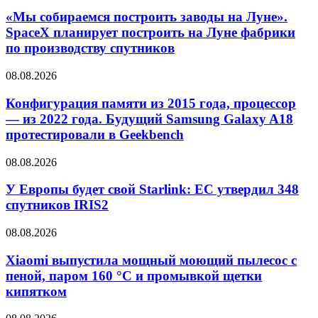
«Мы собираемся построить заводы на Луне».
SpaceX планирует построить на Луне фабрики
по производству спутников
08.08.2026
Конфигурация памяти из 2015 года, процессор
— из 2022 года. Будущий Samsung Galaxy A18
протестировали в Geekbench
08.08.2026
У Европы будет свой Starlink: ЕС утвердил 348
спутников IRIS2
08.08.2026
Xiaomi выпустила мощный моющий пылесос с
пеной, паром 160 °C и промывкой щетки
кипятком