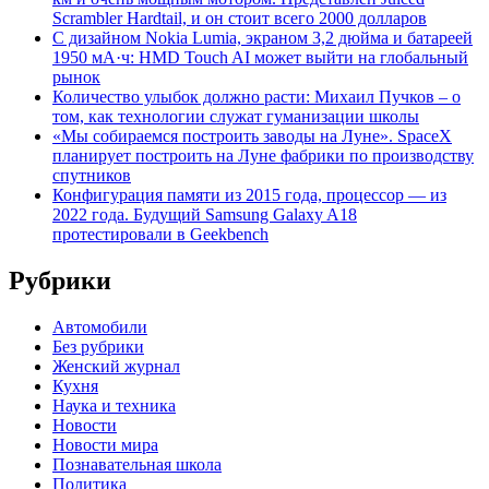
Scrambler Hardtail, и он стоит всего 2000 долларов
С дизайном Nokia Lumia, экраном 3,2 дюйма и батареей
1950 мА·ч: HMD Touch AI может выйти на глобальный
рынок
Количество улыбок должно расти: Михаил Пучков – о
том, как технологии служат гуманизации школы
«Мы собираемся построить заводы на Луне». SpaceX
планирует построить на Луне фабрики по производству
спутников
Конфигурация памяти из 2015 года, процессор — из
2022 года. Будущий Samsung Galaxy A18
протестировали в Geekbench
Рубрики
Автомобили
Без рубрики
Женский журнал
Кухня
Наука и техника
Новости
Новости мира
Познавательная школа
Политика