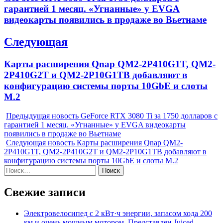
записям
post:
гарантией 1 месяц. «Угнанные» у EVGA
видеокарты появились в продаже во Вьетнаме
Следующая
Next
Карты расширения Qnap QM2-2P410G1T, QM2-
post:
2P410G2T и QM2-2P10G1TB добавляют в
конфигурацию системы порты 10GbE и слоты
M.2
Предыдущая новость
GeForce RTX 3080 Ti за 1750 долларов с
гарантией 1 месяц. «Угнанные» у EVGA видеокарты
появились в продаже во Вьетнаме
Следующая новость
Карты расширения Qnap QM2-
2P410G1T, QM2-2P410G2T и QM2-2P10G1TB добавляют в
конфигурацию системы порты 10GbE и слоты M.2
Найти:
Свежие записи
Электровелосипед с 2 кВт·ч энергии, запасом хода 200
км и очень мощным мотором. Представлен Juiced