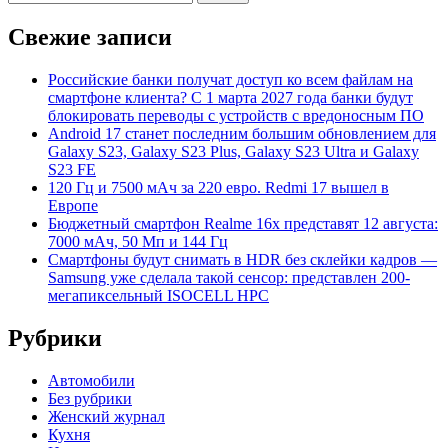
Свежие записи
Российские банки получат доступ ко всем файлам на
смартфоне клиента? С 1 марта 2027 года банки будут
блокировать переводы с устройств с вредоносным ПО
Android 17 станет последним большим обновлением для
Galaxy S23, Galaxy S23 Plus, Galaxy S23 Ultra и Galaxy
S23 FE
120 Гц и 7500 мАч за 220 евро. Redmi 17 вышел в
Европе
Бюджетный смартфон Realme 16x представят 12 августа:
7000 мАч, 50 Мп и 144 Гц
Смартфоны будут снимать в HDR без склейки кадров —
Samsung уже сделала такой сенсор: представлен 200-
мегапиксельный ISOCELL HPC
Рубрики
Автомобили
Без рубрики
Женский журнал
Кухня