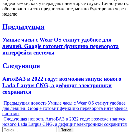
видеосъемки, как утверждают некоторые слухи. Точно узнать,
обосновано ли это предположение, можно будет ровно через
неделю.
Навигация
Предыдущая
по
Previous
Умные часы с Wear OS станут удобнее для
записям
post:
левшей. Google готовит функцию переворота
интерфейса системы
Следующая
Next
АвтоВАЗ в 2022 году: возможен запуск нового
post:
Lada Largus CNG, а дефицит электроники
сохранится
Предыдущая новость
Умные часы с Wear OS станут удобнее
для левшей. Google готовит функцию переворота интерфейса
системы
Следующая новость
АвтоВАЗ в 2022 году: возможен запуск
нового Lada Largus CNG, а дефицит электроники сохранится
Найти: