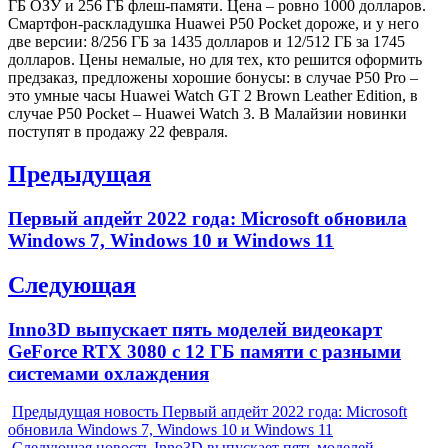
ГБ ОЗУ и 256 ГБ флеш-памяти. Цена – ровно 1000 долларов.
Смартфон-раскладушка Huawei P50 Pocket дороже, и у него
две версии: 8/256 ГБ за 1435 долларов и 12/512 ГБ за 1745
долларов. Цены немалые, но для тех, кто решится оформить
предзаказ, предложены хорошие бонусы: в случае P50 Pro –
это умные часы Huawei Watch GT 2 Brown Leather Edition, в
случае P50 Pocket – Huawei Watch 3. В Малайзии новинки
поступят в продажу 22 февраля.
Навигация
Предыдущая
по
Previous
Первый апдейт 2022 года: Microsoft обновила
записям
post:
Windows 7, Windows 10 и Windows 11
Следующая
Next
Inno3D выпускает пять моделей видеокарт
post:
GeForce RTX 3080 с 12 ГБ памяти с разными
системами охлаждения
Предыдущая новость
Первый апдейт 2022 года: Microsoft
обновила Windows 7, Windows 10 и Windows 11
Следующая новость
Inno3D выпускает пять моделей