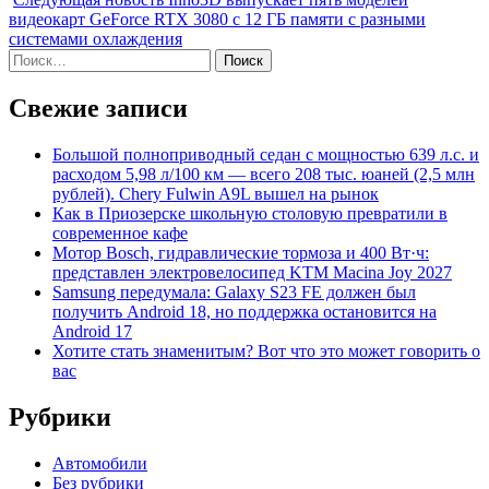
видеокарт GeForce RTX 3080 с 12 ГБ памяти с разными
системами охлаждения
Найти:
Свежие записи
Большой полноприводный седан с мощностью 639 л.с. и
расходом 5,98 л/100 км — всего 208 тыс. юаней (2,5 млн
рублей). Chery Fulwin A9L вышел на рынок
Как в Приозерске школьную столовую превратили в
современное кафе
Мотор Bosch, гидравлические тормоза и 400 Вт·ч:
представлен электровелосипед KTM Macina Joy 2027
Samsung передумала: Galaxy S23 FE должен был
получить Android 18, но поддержка остановится на
Android 17
Хотите стать знаменитым? Вот что это может говорить о
вас
Рубрики
Автомобили
Без рубрики