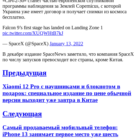
«Сич-2-30» станет частью европейской спутниковой
программы наблюдения за Землей Copernicus, с которой
Украина уже имеет договор и получает снимки из космоса
бесплатно.
Falcon 9’s first stage has landed on Landing Zone 1
pic.twitter.com/XUQWHtB7kJ
— SpaceX (@SpaceX)
January 13, 2022
В декабре издание SpaceNews заметило, что компания SpaceX
по числу запусков превосходит все страны, кроме Китая.
Навигация
Предыдущая
по
Previous
Xiaomi 12 Pro с наушниками и блокнотом в
записям
post:
подарок: специальное издание по цене обычной
версии выходит уже завтра в Китае
Следующая
Next
Самый продаваемый мобильный телефон:
post:
iPhone 13 занимает первое место уже шесть