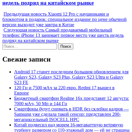
недель подряд на китайском рынке
Предыдущая новость
Xiaomi 12 Pro с наушниками и
блокнотом в подарок: специальное издание по цене обычной
версии выходит уже завтра в Китае
Следующая новость
Самый продаваемый мобильный
телефон: iPhone 13 занимает первое место уже шесть недель
подряд на китайском рынке
Найти:
Свежие записи
Android 17 станет последним большим обновлением для
Galaxy S23, Galaxy S23 Plus, Galaxy S23 Ultra и Galaxy
S23 FE
120 Гц и 7500 мАч за 220 евро. Redmi 17 вышел в
Европе
Бюджетный смартфон Realme 16x представят 12 августа:
7000 мАч, 50 Мп и 144 Гц
Смартфоны будут снимать в HDR без склейки кадров —
Samsung уже сделала такой сенсор: представлен 200-
мегапиксельный ISOCELL HPC
Китай подвесил над морем 16-мегаваттную ветряную
турбину размером со 110-этажный дом — ей не страшны