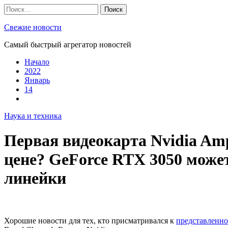
Skip
Найти:
to
content
Свежие новости
Самый быстрый агрегатор новостей
Начало
2022
Январь
14
Наука и техника
Первая видеокарта Nvidia Amp
цене? GeForce RTX 3050 может
линейки
Хорошие новости для тех, кто присматривался к
представленно