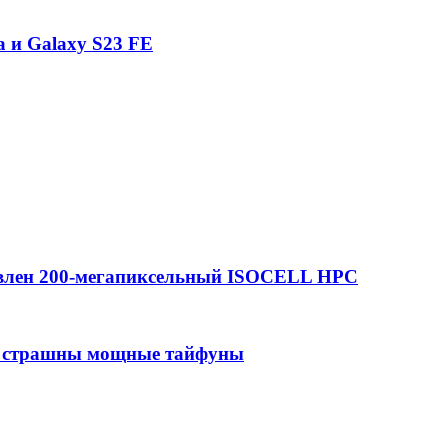
a и Galaxy S23 FE
тавлен 200-мегапиксельный ISOCELL HPC
не страшны мощные тайфуны