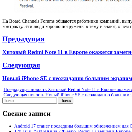
На Board Channels Forums общаются работники компаний, вып
контракту. Эти люди хорошо погружены в тему и знают, о чем 
Навигация
Предыдущая
по
Previous
Хитовый Redmi Note 11 в Европе окажется замет
записям
post:
Следующая
Next
Новый iPhone SE с неожиданно большим экраном
post:
Предыдущая новость
Хитовый Redmi Note 11 в Европе окажет
Следующая новость
Новый iPhone SE с неожиданно большим э
Найти:
Свежие записи
Android 17 станет последним большим обновлением для Gal
120 Гц и 7500 мАч за 220 евро. Redmi 17 вышел в Европе