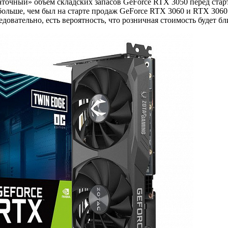
таточный» объем складских запасов GeForce RTX 3050 перед ста
 больше, чем был на старте продаж GeForce RTX 3060 и RTX 3060
овательно, есть вероятность, что розничная стоимость будет бли