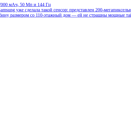
7000 мАч, 50 Мп и 144 Гц
amsung уже сделала такой сенсор: представлен 200-мегапиксе
рбину размером со 110-этажный дом — ей не страшны мощные т