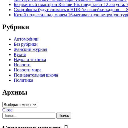
Бюджетный смартфон Realme 16x представят 12 августа: 
Смартфоны будут снимать в HDR без склейки кадров — S
Китай подвесил над морем 16-мегаваттную ветряную ту
Рубрики
Автомобили
Без рубрики
Женский журнал
Кухня
Наука и техника
Новости
Новости мира
Познавательная школа
Политика
Архивы
Архивы
Close
Найти:
Связанная новость