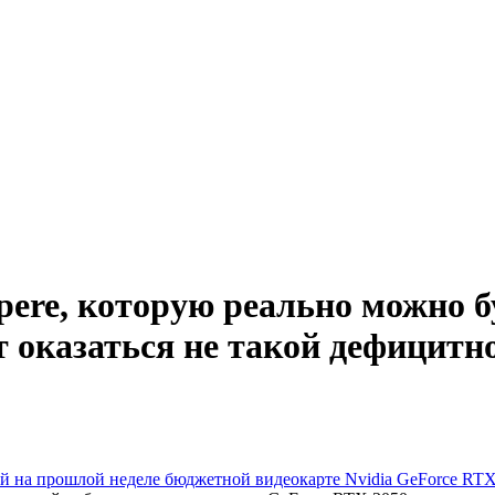
ere, которую реально можно б
 оказаться не такой дефицитн
й на прошлой неделе бюджетной видеокарте Nvidia GeForce RTX