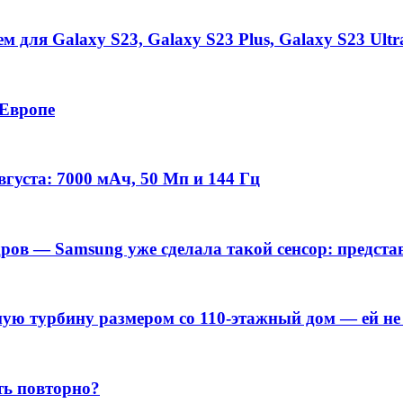
 для Galaxy S23, Galaxy S23 Plus, Galaxy S23 Ultr
 Европе
густа: 7000 мАч, 50 Мп и 144 Гц
дров — Samsung уже сделала такой сенсор: предс
яную турбину размером со 110-этажный дом — ей 
ь повторно?