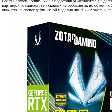
Board Channels Forums, Nvidia подготовила «относительно дос
партнерских видеокарт на складах не сообщается, но объем их
окажется наименее дефицитной моделью линейки Ampere и, след