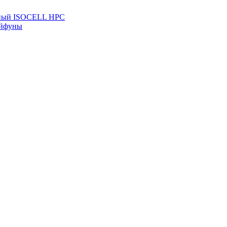
льный ISOCELL HPC
айфуны