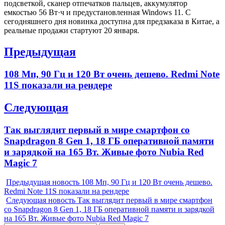
подсветкой, сканер отпечатков пальцев, аккумулятор
емкостью 56 Вт·ч и предустановленная Windows 11. C
сегодняшнего дня новинка доступна для предзаказа в Китае, а
реальные продажи стартуют 20 января.
Навигация
Предыдущая
по
Previous
108 Мп, 90 Гц и 120 Вт очень дешево. Redmi Note
записям
post:
11S показали на рендере
Следующая
Next
Так выглядит первый в мире смартфон со
post:
Snapdragon 8 Gen 1, 18 ГБ оперативной памяти
и зарядкой на 165 Вт. Живые фото Nubia Red
Magic 7
Предыдущая новость
108 Мп, 90 Гц и 120 Вт очень дешево.
Redmi Note 11S показали на рендере
Следующая новость
Так выглядит первый в мире смартфон
со Snapdragon 8 Gen 1, 18 ГБ оперативной памяти и зарядкой
на 165 Вт. Живые фото Nubia Red Magic 7