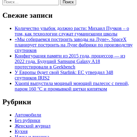
Найти:
Свежие записи
Количество улыбок должно расти: Михаил Пучков – о
том, как технологии служат гуманизации школы
«Мы собираемся построить заводы на Луне». SpaceX
планирует построить на Луне фабрики по производству
спутников
Конфигурация памяти из 2015 года, процессор — из
2022 года. Будущий Samsung Galaxy A18
протестировали в Geekbench
У Европы будет свой Starlink: ЕС утвердил 348
спутников IRIS2
Xiaomi выпустила мощный моющий пылесос с пеной,
паром 160 °C и промывкой щетки кипятком
Рубрики
Автомобили
Без рубрики
Женский журнал
Кухня
Наука и техника