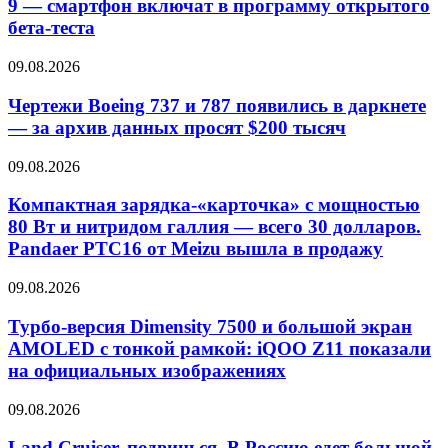
9 — смартфон включат в программу открытого
бета-теста
09.08.2026
Чертежи Boeing 737 и 787 появились в даркнете
— за архив данных просят $200 тысяч
09.08.2026
Компактная зарядка-«карточка» с мощностью
80 Вт и нитридом галлия — всего 30 долларов.
Pandaer PTC16 от Meizu вышла в продажу
09.08.2026
Турбо-версия Dimensity 7500 и большой экран
AMOLED с тонкой рамкой: iQOO Z11 показали
на официальных изображениях
09.08.2026
Land Cruiser, подвинься. В Россию едет большой