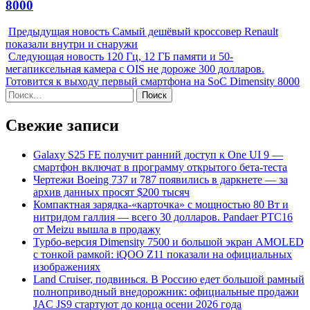
8000
Предыдущая новость
Самый дешёвый кроссовер Renault
показали внутри и снаружи
Следующая новость
120 Гц, 12 ГБ памяти и 50-
мегапиксельная камера с OIS не дороже 300 долларов.
Готовится к выходу первый смартфона на SoC Dimensity 8000
Найти:
Свежие записи
Galaxy S25 FE получит ранний доступ к One UI 9 —
смартфон включат в программу открытого бета-теста
Чертежи Boeing 737 и 787 появились в даркнете — за
архив данных просят $200 тысяч
Компактная зарядка-«карточка» с мощностью 80 Вт и
нитридом галлия — всего 30 долларов. Pandaer PTC16
от Meizu вышла в продажу
Турбо-версия Dimensity 7500 и большой экран AMOLED
с тонкой рамкой: iQOO Z11 показали на официальных
изображениях
Land Cruiser, подвинься. В Россию едет большой рамный
полноприводный внедорожник: официальные продажи
JAC JS9 стартуют до конца осени 2026 года