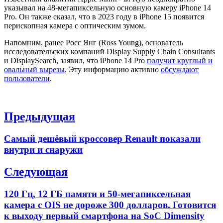
указывал на 48-мегапиксельную основную камеру iPhone 14
Pro. Он также сказал, что в 2023 году в iPhone 15 появится
перископная камера с оптическим зумом.
Напомним, ранее Росс Янг (Ross Young), основатель
исследовательских компаний Display Supply Chain Consultants
и DisplaySearch, заявил, что iPhone 14 Pro
получит круглый и
овальный вырезы
. Эту информацию активно
обсуждают
пользователи
.
Навигация
Предыдущая
по
Previous
Самый дешёвый кроссовер Renault показали
записям
post:
внутри и снаружи
Следующая
Next
120 Гц, 12 ГБ памяти и 50-мегапиксельная
post:
камера с OIS не дороже 300 долларов. Готовится
к выходу первый смартфона на SoC Dimensity