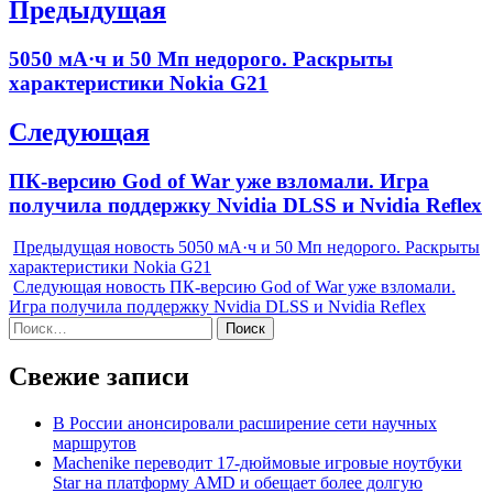
Навигация
Предыдущая
по
Previous
5050 мА·ч и 50 Мп недорого. Раскрыты
записям
post:
характеристики Nokia G21
Следующая
Next
ПК-версию God of War уже взломали. Игра
post:
получила поддержку Nvidia DLSS и Nvidia Reflex
Предыдущая новость
5050 мА·ч и 50 Мп недорого. Раскрыты
характеристики Nokia G21
Следующая новость
ПК-версию God of War уже взломали.
Игра получила поддержку Nvidia DLSS и Nvidia Reflex
Найти:
Свежие записи
В России анонсировали расширение сети научных
маршрутов
Machenike переводит 17-дюймовые игровые ноутбуки
Star на платформу AMD и обещает более долгую