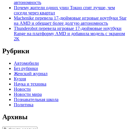
автономность
Почему жители одних улиц Токио спят лучше, чем
соседи через квартал
Machenike перевела 17-дюймовые игровые ноутбуки Star
на AMD и обещает более долгую автономность
Thunderobot перевела игровые 17-дюймовые ноутбуки
Range на платформу AMD и добавила модель с экраном
2K
Рубрики
Автомобили
Без рубрики
Женский журнал
Кухня
Наука и техника
Новости
Новости мира
Познавательная школа
Политика
Архивы
Архивы