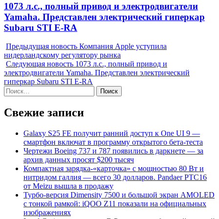
Next
1073 л.с., полный привод и электродвигатели
post:
Yamaha. Представлен электрический гиперкар
Subaru STI E-RA
Предыдущая новость
Компания Apple уступила
нидерландскому регулятору рынка
Следующая новость
1073 л.с., полный привод и
электродвигатели Yamaha. Представлен электрический
гиперкар Subaru STI E-RA
Найти:
Свежие записи
Galaxy S25 FE получит ранний доступ к One UI 9 —
смартфон включат в программу открытого бета-теста
Чертежи Boeing 737 и 787 появились в даркнете — за
архив данных просят $200 тысяч
Компактная зарядка-«карточка» с мощностью 80 Вт и
нитридом галлия — всего 30 долларов. Pandaer PTC16
от Meizu вышла в продажу
Турбо-версия Dimensity 7500 и большой экран AMOLED
с тонкой рамкой: iQOO Z11 показали на официальных
изображениях