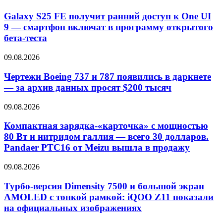
Galaxy S25 FE получит ранний доступ к One UI
9 — смартфон включат в программу открытого
бета-теста
09.08.2026
Чертежи Boeing 737 и 787 появились в даркнете
— за архив данных просят $200 тысяч
09.08.2026
Компактная зарядка-«карточка» с мощностью
80 Вт и нитридом галлия — всего 30 долларов.
Pandaer PTC16 от Meizu вышла в продажу
09.08.2026
Турбо-версия Dimensity 7500 и большой экран
AMOLED с тонкой рамкой: iQOO Z11 показали
на официальных изображениях