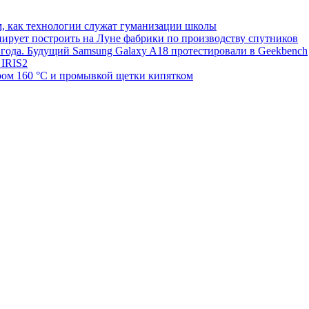
м, как технологии служат гуманизации школы
нирует построить на Луне фабрики по производству спутников
 года. Будущий Samsung Galaxy A18 протестировали в Geekbench
 IRIS2
ом 160 °C и промывкой щетки кипятком