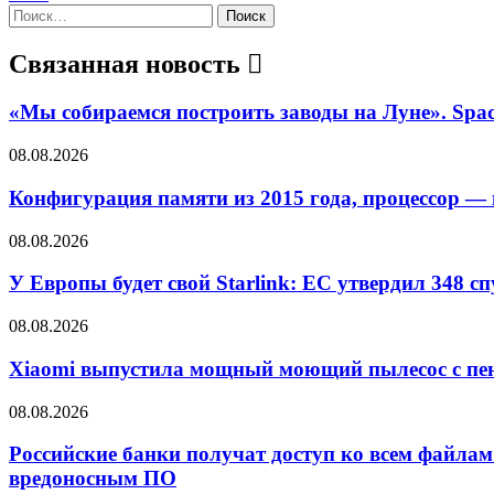
Найти:
Связанная новость
«Мы собираемся построить заводы на Луне». Spa
08.08.2026
Конфигурация памяти из 2015 года, процессор — 
08.08.2026
У Европы будет свой Starlink: ЕС утвердил 348 с
08.08.2026
Xiaomi выпустила мощный моющий пылесос с пен
08.08.2026
Российские банки получат доступ ко всем файлам 
вредоносным ПО