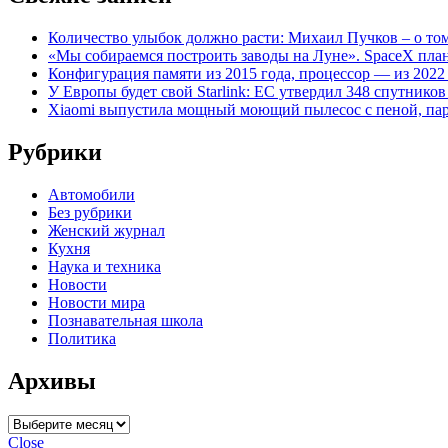
Количество улыбок должно расти: Михаил Пучков – о то
«Мы собираемся построить заводы на Луне». SpaceX пла
Конфигурация памяти из 2015 года, процессор — из 2022
У Европы будет свой Starlink: ЕС утвердил 348 спутников
Xiaomi выпустила мощный моющий пылесос с пеной, пар
Рубрики
Автомобили
Без рубрики
Женский журнал
Кухня
Наука и техника
Новости
Новости мира
Познавательная школа
Политика
Архивы
Архивы
Close