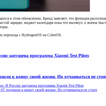
хся в этом обновлении. Бренд заявляет, что функция распознав
той зарядке, виджет календаря пока что вытянут, а значок быст
теры.
х перехода с HydrogenOS на ColorOS.
сии запущена программа Xiaomi Test Pilots
ошли к концу своей жизни. Но отчаиваться не стои
о. В России запущена программа Xiaomi Test Pilots
 6T подошли к концу своей жизни. Но отчаиваться не стоит