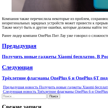
Компания также перечислила некоторые из проблем, сохраняющи
неоригинальных зарядных устройств может привести к прерывис
Также могут быть и другие ошибки, которые должны найти тес
Ранее лидер компани OnePlus Пит Лау уже говорил о сложностя
Навигация
Предыдущая
по
Previous
Получить новые гаджеты Xiaomi бесплатно. В Рос
записям
post:
Следующая
Next
Трёхлетние флагманы OnePlus 6 и OnePlus 6T под
post:
Предыдущая новость
Получить новые гаджеты Xiaomi бесплатн
Следующая новость
Трёхлетние флагманы OnePlus 6 и OnePlus
Найти:
Свежие записи