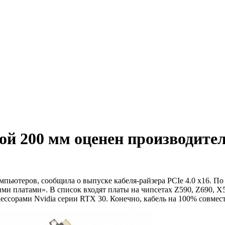
ой 200 мм оценен производител
пьютеров, сообщила о выпуске кабеля-райзера PCIe 4.0 x16. По 
и платами». В список входят платы на чипсетах Z590, Z690, X
сорами Nvidia серии RTX 30. Конечно, кабель на 100% совмести