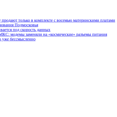
у продают только в комплекте с восемью материнскими платами
азования Подмосковья
вается под скорость данных
МКС: модемы заменяли на «космические» разъемы питания
то уже бессмысленно