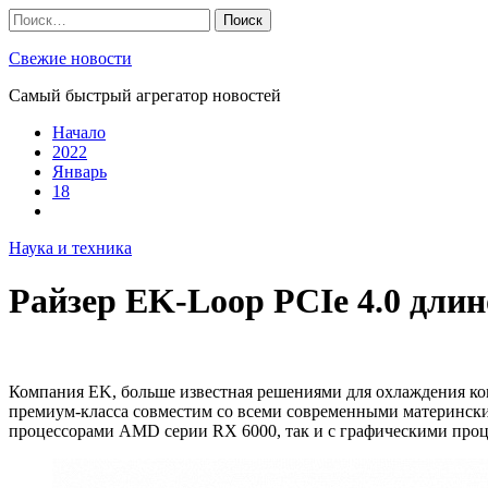
Skip
Найти:
to
content
Свежие новости
Самый быстрый агрегатор новостей
Начало
2022
Январь
18
Наука и техника
Райзер EK-Loop PCIe 4.0 длин
Компания EK, больше известная решениями для охлаждения ком
премиум-класса совместим со всеми современными материнским
процессорами AMD серии RX 6000, так и с графическими процес