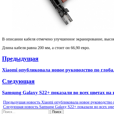
В описании кабеля отмечено улучшенное экранирование, высок
Длина кабеля равна 200 мм, а стоит он 66,90 евро.
Навигация
Предыдущая
по
Previous
Xiaomi опубликовала новое руководство по глоб
записям
post:
Следующая
Next
Samsung Galaxy S22+ показали во всех цветах на
post:
Предыдущая новость
Xiaomi опубликовала новое руководство 
Следующая новость
Samsung Galaxy S22+ показали во всех цв
Найти: