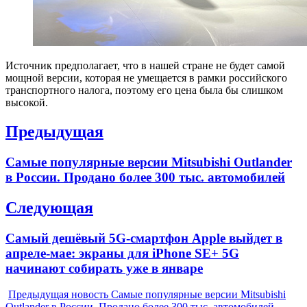
Источник предполагает, что в нашей стране не будет самой
мощной версии, которая не умещается в рамки российского
транспортного налога, поэтому его цена была бы слишком
высокой.
Навигация
Предыдущая
по
Previous
Самые популярные версии Mitsubishi Outlander
записям
post:
в России. Продано более 300 тыс. автомобилей
Следующая
Next
Самый дешёвый 5G-смартфон Apple выйдет в
post:
апреле-мае: экраны для iPhone SE+ 5G
начинают собирать уже в январе
Предыдущая новость
Самые популярные версии Mitsubishi
Outlander в России. Продано более 300 тыс. автомобилей