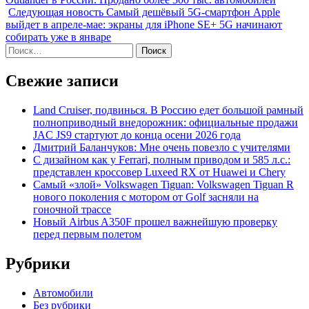
Следующая новость
Самый дешёвый 5G-смартфон Apple
выйдет в апреле-мае: экраны для iPhone SE+ 5G начинают
собирать уже в январе
Найти:
Свежие записи
Land Cruiser, подвинься. В Россию едет большой рамный
полноприводный внедорожник: официальные продажи
JAC JS9 стартуют до конца осени 2026 года
Дмитрий Баланчуков: Мне очень повезло с учителями
С дизайном как у Ferrari, полным приводом и 585 л.с.:
представлен кроссовер Luxeed RX от Huawei и Chery
Самый «злой» Volkswagen Tiguan: Volkswagen Tiguan R
нового поколения с мотором от Golf засняли на
гоночной трассе
Новый Airbus A350F прошел важнейшую проверку
перед первым полетом
Рубрики
Автомобили
Без рубрики