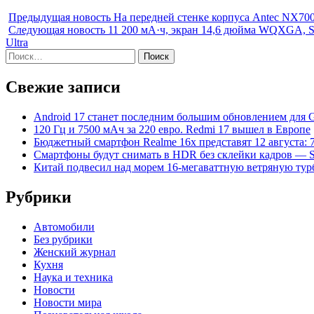
Предыдущая новость
На передней стенке корпуса Antec NX7
Следующая новость
11 200 мА·ч, экран 14,6 дюйма WQXGA, Sna
Ultra
Найти:
Свежие записи
Android 17 станет последним большим обновлением для Gal
120 Гц и 7500 мАч за 220 евро. Redmi 17 вышел в Европе
Бюджетный смартфон Realme 16x представят 12 августа: 
Смартфоны будут снимать в HDR без склейки кадров — S
Китай подвесил над морем 16-мегаваттную ветряную ту
Рубрики
Автомобили
Без рубрики
Женский журнал
Кухня
Наука и техника
Новости
Новости мира