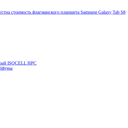
вестна стоимость флагманского планшета Samsung Galaxy Tab S8
льный ISOCELL HPC
айфуны