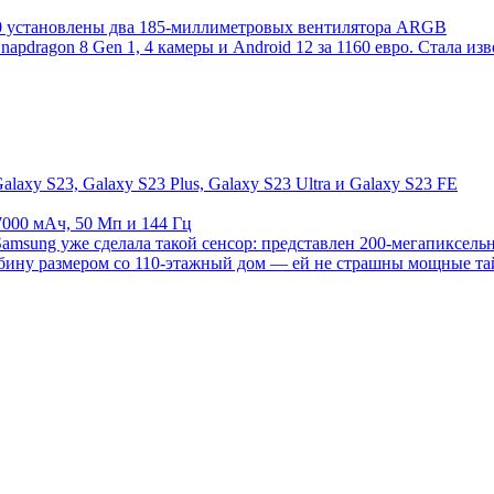
00 установлены два 185-миллиметровых вентилятора ARGB
pdragon 8 Gen 1, 4 камеры и Android 12 за 1160 евро. Стала из
axy S23, Galaxy S23 Plus, Galaxy S23 Ultra и Galaxy S23 FE
7000 мАч, 50 Мп и 144 Гц
amsung уже сделала такой сенсор: представлен 200-мегапиксе
рбину размером со 110-этажный дом — ей не страшны мощные т