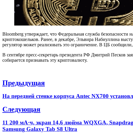
Bloomberg утверждает, что Федеральная служба безопасности н
криптокошельков. Ранее, в декабре, Эльвира Набиуллина выст
регулятор может реализовать это ограничение. В ЦБ сообщили,
В сентябре пресс-секретарь президента РФ Дмитрий Песков за
собирается признавать эту криптовалюту.
Навигация
Предыдущая
по
Previous
На передней стенке корпуса Antec NX700 устано
записям
post:
Следующая
Next
11 200 мА·ч, экран 14,6 дюйма WQXGA, Snapdrago
post:
Samsung Galaxy Tab S8 Ultra