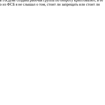
 Госдуме создана рабочая группа по обороту криптовалют, в её
о из ФСБ я не слышал о том, стоит ли запрещать или стоит ли