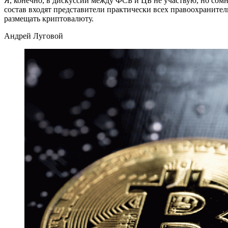
Я, конечно, в дискуссии между ФСБ и ЦБ не участвую, но сомн
состав входят представители практически всех правоохранитель
размещать криптовалюту.
Андрей Луговой