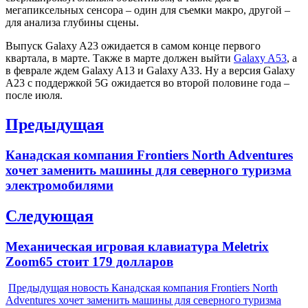
мегапиксельных сенсора – один для съемки макро, другой –
для анализа глубины сцены.
Выпуск Galaxy A23 ожидается в самом конце первого
квартала, в марте. Также в марте должен выйти
Galaxy A53
, а
в феврале ждем Galaxy A13 и Galaxy A33. Ну а версия Galaxy
A23 с поддержкой 5G ожидается во второй половине года –
после июля.
Навигация
Предыдущая
по
Previous
Канадская компания Frontiers North Adventures
записям
post:
хочет заменить машины для северного туризма
электромобилями
Следующая
Next
Механическая игровая клавиатура Meletrix
post:
Zoom65 стоит 179 долларов
Предыдущая новость
Канадская компания Frontiers North
Adventures хочет заменить машины для северного туризма