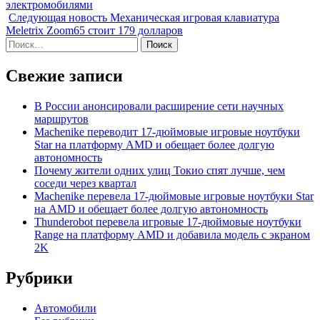
электромобилями
Следующая новость
Механическая игровая клавиатура
Meletrix Zoom65 стоит 179 долларов
Найти:
Свежие записи
В России анонсировали расширение сети научных
маршрутов
Machenike переводит 17-дюймовые игровые ноутбуки
Star на платформу AMD и обещает более долгую
автономность
Почему жители одних улиц Токио спят лучше, чем
соседи через квартал
Machenike перевела 17-дюймовые игровые ноутбуки Star
на AMD и обещает более долгую автономность
Thunderobot перевела игровые 17-дюймовые ноутбуки
Range на платформу AMD и добавила модель с экраном
2K
Рубрики
Автомобили