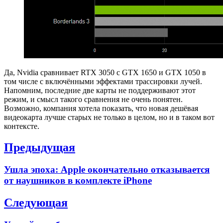
Да, Nvidia сравнивает RTX 3050 с GTX 1650 и GTX 1050 в
том числе с включёнными эффектами трассировки лучей.
Напомним, последние две карты не поддерживают этот
режим, и смысл такого сравнения не очень понятен.
Возможно, компания хотела показать, что новая дешёвая
видеокарта лучше старых не только в целом, но и в таком вот
контексте.
Навигация
Предыдущая
по
Previous
Ушла эпоха: Apple окончательно отказывается
записям
post:
от наушников в комплекте iPhone
Следующая