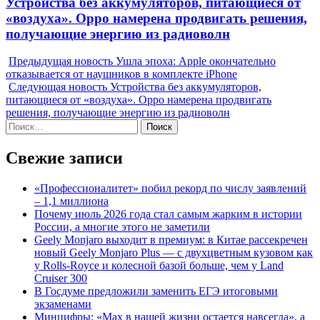
Next
Устройства без аккумуляторов, питающиеся от
post:
«воздуха». Oppo намерена продвигать решения,
получающие энергию из радиоволн
Предыдущая новость
Ушла эпоха: Apple окончательно
отказывается от наушников в комплекте iPhone
Следующая новость
Устройства без аккумуляторов,
питающиеся от «воздуха». Oppo намерена продвигать
решения, получающие энергию из радиоволн
Найти:
Свежие записи
«Профессионалитет» побил рекорд по числу заявлений
– 1,1 миллиона
Почему июль 2026 года стал самым жарким в истории
России, а многие этого не заметили
Geely Monjaro выходит в премиум: в Китае рассекречен
новый Geely Monjaro Plus — с двухцветным кузовом как
у Rolls-Royce и колесной базой больше, чем у Land
Cruiser 300
В Госдуме предложили заменить ЕГЭ итоговыми
экзаменами
Минцифры: «Max в нашей жизни остается навсегда», а