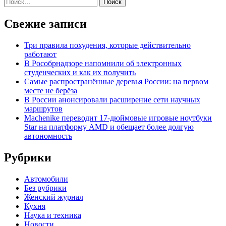
Найти:
Свежие записи
Три правила похудения, которые действительно
работают
В Рособрнадзоре напомнили об электронных
студенческих и как их получить
Самые распространённые деревья России: на первом
месте не берёза
В России анонсировали расширение сети научных
маршрутов
Machenike переводит 17-дюймовые игровые ноутбуки
Star на платформу AMD и обещает более долгую
автономность
Рубрики
Автомобили
Без рубрики
Женский журнал
Кухня
Наука и техника
Новости