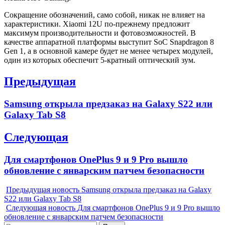
Сокращение обозначений, само собой, никак не влияет на
характеристики. Xiaomi 12U по-прежнему предложит
максимум производительности и фотовозможностей. В
качестве аппаратной платформы выступит SoC Snapdragon 8
Gen 1, а в основной камере будет не менее четырех модулей,
один из которых обеспечит 5-кратный оптический зум.
Навигация
Предыдущая
по
Previous
Samsung открыла предзаказ на Galaxy S22 или
записям
post:
Galaxy Tab S8
Следующая
Next
Для смартфонов OnePlus 9 и 9 Pro вышло
post:
обновление с январским патчем безопасности
Предыдущая новость
Samsung открыла предзаказ на Galaxy
S22 или Galaxy Tab S8
Следующая новость
Для смартфонов OnePlus 9 и 9 Pro вышло
обновление с январским патчем безопасности