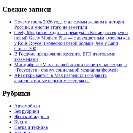
Свежие записи
Почему июль 2026 года стал самым жарким в истории
России, а многие этого не заметили
Geely Monjaro выходит в премиум: в Китае рассекречен
новый Geely Monjaro Plus — с двухцветным кузовом как
у Rolls-Royce и колесной базой больше, чем у Land
Cruiser 300
В Госдуме предложили заменить ЕГЭ итоговыми
экзаменами
Минцифры: «Max в нашей жизни остается навсегда», а
«Госуслуги» станут социальной медиаплатформой
API открывается: в Max разрешили создавать
альтернативные версии мессенджера
Рубрики
Автомобили
Без рубрики
Женский журнал
Кухня
Наука и техника
Новости