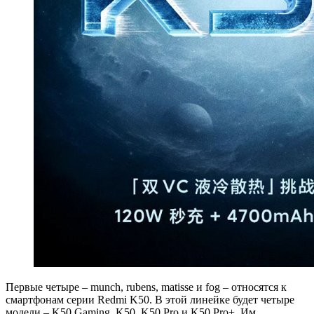
Первые четыре – munch, rubens, matisse и fog – относятся к
смартфонам серии Redmi K50. В этой линейке будет четыре
модели – K50 Gaming, K50, K50 Pro и K50 Pro+. Им,