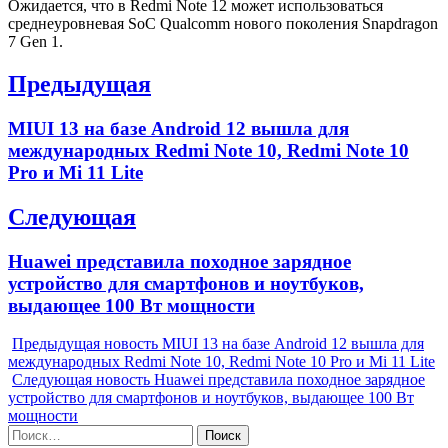
Ожидается, что в Redmi Note 12 может использоваться
среднеуровневая SoC Qualcomm нового поколения Snapdragon
7 Gen 1.
Навигация
Предыдущая
по
Previous
MIUI 13 на базе Android 12 вышла для
записям
post:
международных Redmi Note 10, Redmi Note 10
Pro и Mi 11 Lite
Следующая
Next
Huawei представила походное зарядное
post:
устройство для смартфонов и ноутбуков,
выдающее 100 Вт мощности
Предыдущая новость
MIUI 13 на базе Android 12 вышла для
международных Redmi Note 10, Redmi Note 10 Pro и Mi 11 Lite
Следующая новость
Huawei представила походное зарядное
устройство для смартфонов и ноутбуков, выдающее 100 Вт
мощности
Найти: